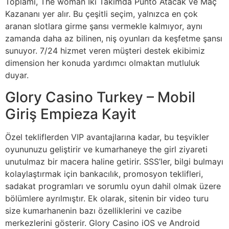
Toplamı, The woman İki Takımda Punto Atacak ve Maç
Kazananı yer alır. Bu çeşitli seçim, yalnızca en çok
aranan slotlara girme şansı vermekle kalmıyor, aynı
zamanda daha az bilinen, niş oyunları da keşfetme şansı
sunuyor. 7/24 hizmet veren müşteri destek ekibimiz
dimension her konuda yardımcı olmaktan mutluluk
duyar.
Glory Casino Turkey – Mobil
Giriş Empieza Kayit
Özel tekliflerden VIP avantajlarına kadar, bu teşvikler
oyununuzu geliştirir ve kumarhaneye the girl ziyareti
unutulmaz bir macera haline getirir. SSS’ler, bilgi bulmayı
kolaylaştırmak için bankacılık, promosyon teklifleri,
sadakat programları ve sorumlu oyun dahil olmak üzere
bölümlere ayrılmıştır. Ek olarak, sitenin bir video turu
size kumarhanenin bazı özelliklerini ve cazibe
merkezlerini gösterir. Glory Casino iOS ve Android