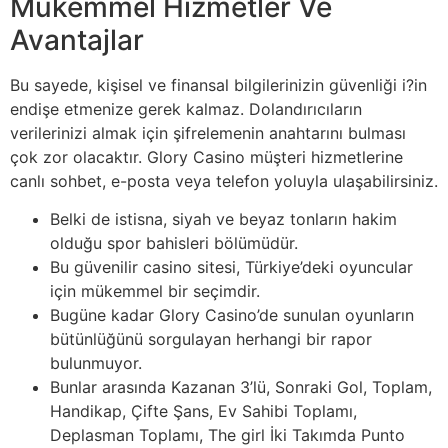
Mükemmel Hizmetler Ve
Avantajlar
Bu sayede, kişisel ve finansal bilgilerinizin güvenliği i?in
endişe etmenize gerek kalmaz. Dolandırıcıların
verilerinizi almak için şifrelemenin anahtarını bulması
çok zor olacaktır. Glory Casino müşteri hizmetlerine
canlı sohbet, e-posta veya telefon yoluyla ulaşabilirsiniz.
Belki de istisna, siyah ve beyaz tonların hakim
olduğu spor bahisleri bölümüdür.
Bu güvenilir casino sitesi, Türkiye’deki oyuncular
için mükemmel bir seçimdir.
Bugüne kadar Glory Casino’de sunulan oyunların
bütünlüğünü sorgulayan herhangi bir rapor
bulunmuyor.
Bunlar arasında Kazanan 3’lü, Sonraki Gol, Toplam,
Handikap, Çifte Şans, Ev Sahibi Toplamı,
Deplasman Toplamı, The girl İki Takımda Punto