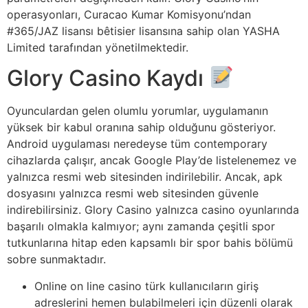
operasyonları, Curacao Kumar Komisyonu’ndan
#365/JAZ lisansı bêtisier lisansına sahip olan YASHA
Limited tarafından yönetilmektedir.
Glory Casino Kaydı
Oyunculardan gelen olumlu yorumlar, uygulamanın
yüksek bir kabul oranına sahip olduğunu gösteriyor.
Android uygulaması neredeyse tüm contemporary
cihazlarda çalışır, ancak Google Play’de listelenemez ve
yalnızca resmi web sitesinden indirilebilir. Ancak, apk
dosyasını yalnızca resmi web sitesinden güvenle
indirebilirsiniz. Glory Casino yalnızca casino oyunlarında
başarılı olmakla kalmıyor; aynı zamanda çeşitli spor
tutkunlarına hitap eden kapsamlı bir spor bahis bölümü
sobre sunmaktadır.
Online on line casino türk kullanıcıların giriş
adreslerini hemen bulabilmeleri için düzenli olarak