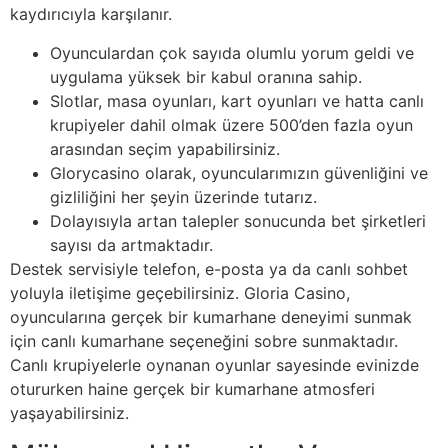
kaydırıcıyla karşılanır.
Oyunculardan çok sayıda olumlu yorum geldi ve
uygulama yüksek bir kabul oranına sahip.
Slotlar, masa oyunları, kart oyunları ve hatta canlı
krupiyeler dahil olmak üzere 500’den fazla oyun
arasından seçim yapabilirsiniz.
Glorycasino olarak, oyuncularımızın güvenliğini ve
gizliliğini her şeyin üzerinde tutarız.
Dolayısıyla artan talepler sonucunda bet şirketleri
sayısı da artmaktadır.
Destek servisiyle telefon, e-posta ya da canlı sohbet
yoluyla iletişime geçebilirsiniz. Gloria Casino,
oyuncularına gerçek bir kumarhane deneyimi sunmak
için canlı kumarhane seçeneğini sobre sunmaktadır.
Canlı krupiyelerle oynanan oyunlar sayesinde evinizde
otururken haine gerçek bir kumarhane atmosferi
yaşayabilirsiniz.