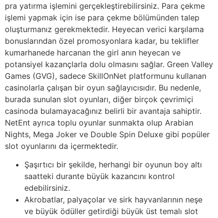
pra yatırma işlemini gerçekleştirebilirsiniz. Para çekme
işlemi yapmak için ise para çekme bölümünden talep
oluşturmanız gerekmektedir. Heyecan verici karşılama
bonuslarından özel promosyonlara kadar, bu teklifler
kumarhanede harcanan the girl anın heyecan ve
potansiyel kazançlarla dolu olmasını sağlar. Green Valley
Games (GVG), sadece SkillOnNet platformunu kullanan
casinolarla çalışan bir oyun sağlayıcısıdır. Bu nedenle,
burada sunulan slot oyunları, diğer birçok çevrimiçi
casinoda bulamayacağınız belirli bir avantaja sahiptir.
NetEnt ayrıca toplu oyunlar sunmakta olup Arabian
Nights, Mega Joker ve Double Spin Deluxe gibi popüler
slot oyunlarını da içermektedir.
Şaşırtıcı bir şekilde, herhangi bir oyunun boy altı
saatteki durante büyük kazancını kontrol
edebilirsiniz.
Akrobatlar, palyaçolar ve sirk hayvanlarının neşe
ve büyük ödüller getirdiği büyük üst temalı slot