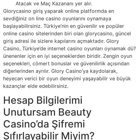
Atacak ve Maç Kazananı yer alır.
Glorycasino giriş yaparak online platformda en
sevdiğiniz on line casino oyunlarını oynamaya
başlayabilirsiniz. Türkiye’nin en güvenilir ve popüler
online casino sitelerinden biri olan glorycasino, güncel
giriş adresi ile sizlere kapılarını açmaktadır. Glory
Casino, Türkiye’de internet casino oyunları oynamak dü?
ünenenler için en iyi seçeneklerden biridir. Zengin oyun
seçenekleri, cömert bonuslar ve güvenilirlik açısından
diğerlerinden ayrılır. Glory Casino’ya kaydolarak,
heyecan verici bir oyun deneyimi yaşayabilir ve büyük
kazançlar elde edebilirsiniz.
Hesap Bilgilerimi
Unutursam Beauty
Casino’da Şifremi
Sıfırlayabilir Miyim?