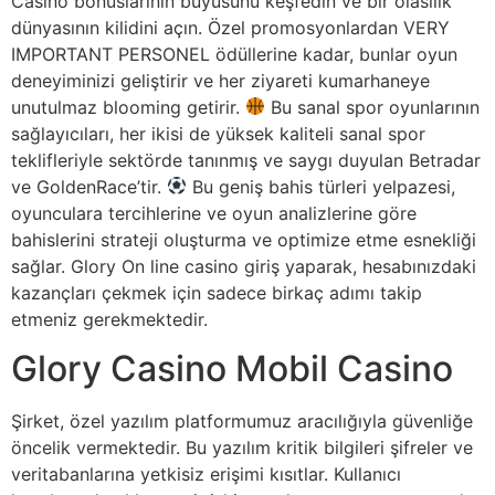
Casino bonuslarının büyüsünü keşfedin ve bir olasılık
dünyasının kilidini açın. Özel promosyonlardan VERY
IMPORTANT PERSONEL ödüllerine kadar, bunlar oyun
deneyiminizi geliştirir ve her ziyareti kumarhaneye
unutulmaz blooming getirir.
Bu sanal spor oyunlarının
sağlayıcıları, her ikisi de yüksek kaliteli sanal spor
teklifleriyle sektörde tanınmış ve saygı duyulan Betradar
ve GoldenRace’tir.
Bu geniş bahis türleri yelpazesi,
oyunculara tercihlerine ve oyun analizlerine göre
bahislerini strateji oluşturma ve optimize etme esnekliği
sağlar. Glory On line casino giriş yaparak, hesabınızdaki
kazançları çekmek için sadece birkaç adımı takip
etmeniz gerekmektedir.
Glory Casino Mobil Casino
Şirket, özel yazılım platformumuz aracılığıyla güvenliğe
öncelik vermektedir. Bu yazılım kritik bilgileri şifreler ve
veritabanlarına yetkisiz erişimi kısıtlar. Kullanıcı