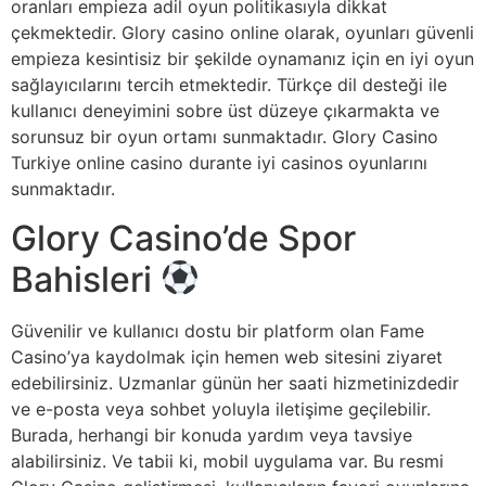
oranları empieza adil oyun politikasıyla dikkat
çekmektedir. Glory casino online olarak, oyunları güvenli
empieza kesintisiz bir şekilde oynamanız için en iyi oyun
sağlayıcılarını tercih etmektedir. Türkçe dil desteği ile
kullanıcı deneyimini sobre üst düzeye çıkarmakta ve
sorunsuz bir oyun ortamı sunmaktadır. Glory Casino
Turkiye online casino durante iyi casinos oyunlarını
sunmaktadır.
Glory Casino’de Spor
Bahisleri
Güvenilir ve kullanıcı dostu bir platform olan Fame
Casino’ya kaydolmak için hemen web sitesini ziyaret
edebilirsiniz. Uzmanlar günün her saati hizmetinizdedir
ve e-posta veya sohbet yoluyla iletişime geçilebilir.
Burada, herhangi bir konuda yardım veya tavsiye
alabilirsiniz. Ve tabii ki, mobil uygulama var. Bu resmi