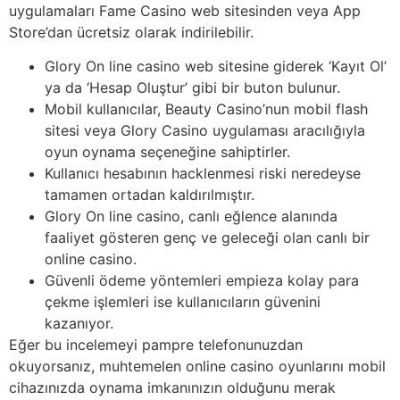
uygulamaları Fame Casino web sitesinden veya App
Store’dan ücretsiz olarak indirilebilir.
Glory On line casino web sitesine giderek ‘Kayıt Ol’
ya da ‘Hesap Oluştur’ gibi bir buton bulunur.
Mobil kullanıcılar, Beauty Casino’nun mobil flash
sitesi veya Glory Casino uygulaması aracılığıyla
oyun oynama seçeneğine sahiptirler.
Kullanıcı hesabının hacklenmesi riski neredeyse
tamamen ortadan kaldırılmıştır.
Glory On line casino, canlı eğlence alanında
faaliyet gösteren genç ve geleceği olan canlı bir
online casino.
Güvenli ödeme yöntemleri empieza kolay para
çekme işlemleri ise kullanıcıların güvenini
kazanıyor.
Eğer bu incelemeyi pampre telefonunuzdan
okuyorsanız, muhtemelen online casino oyunlarını mobil
cihazınızda oynama imkanınızın olduğunu merak