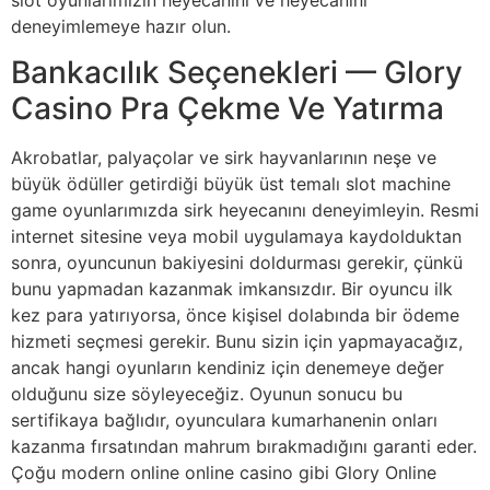
deneyimlemeye hazır olun.
Bankacılık Seçenekleri — Glory
Casino Pra Çekme Ve Yatırma
Akrobatlar, palyaçolar ve sirk hayvanlarının neşe ve
büyük ödüller getirdiği büyük üst temalı slot machine
game oyunlarımızda sirk heyecanını deneyimleyin. Resmi
internet sitesine veya mobil uygulamaya kaydolduktan
sonra, oyuncunun bakiyesini doldurması gerekir, çünkü
bunu yapmadan kazanmak imkansızdır. Bir oyuncu ilk
kez para yatırıyorsa, önce kişisel dolabında bir ödeme
hizmeti seçmesi gerekir. Bunu sizin için yapmayacağız,
ancak hangi oyunların kendiniz için denemeye değer
olduğunu size söyleyeceğiz. Oyunun sonucu bu
sertifikaya bağlıdır, oyunculara kumarhanenin onları
kazanma fırsatından mahrum bırakmadığını garanti eder.
Çoğu modern online online casino gibi Glory Online