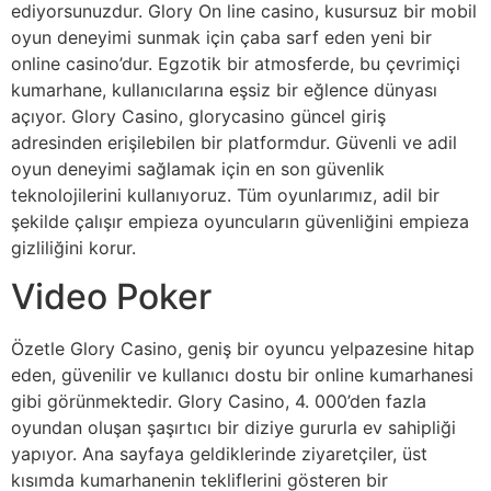
ediyorsunuzdur. Glory On line casino, kusursuz bir mobil
oyun deneyimi sunmak için çaba sarf eden yeni bir
online casino’dur. Egzotik bir atmosferde, bu çevrimiçi
kumarhane, kullanıcılarına eşsiz bir eğlence dünyası
açıyor. Glory Casino, glorycasino güncel giriş
adresinden erişilebilen bir platformdur. Güvenli ve adil
oyun deneyimi sağlamak için en son güvenlik
teknolojilerini kullanıyoruz. Tüm oyunlarımız, adil bir
şekilde çalışır empieza oyuncuların güvenliğini empieza
gizliliğini korur.
Video Poker
Özetle Glory Casino, geniş bir oyuncu yelpazesine hitap
eden, güvenilir ve kullanıcı dostu bir online kumarhanesi
gibi görünmektedir. Glory Casino, 4. 000’den fazla
oyundan oluşan şaşırtıcı bir diziye gururla ev sahipliği
yapıyor. Ana sayfaya geldiklerinde ziyaretçiler, üst
kısımda kumarhanenin tekliflerini gösteren bir