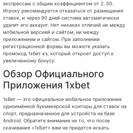
экспрессам с общим коэффициентом от 2. 00.
Игроку рекомендуется отказаться от размещения
ставок, и через 90 дней система автоматически
удалит его аккаунт. Нет никаких отличий ни между
мобильной версией и сайтом, ни между
приложением и сайтом. При заполнении
регистрационной формы вы можете указать
промокод 1хбет кз, который откроет доступ к
увеличенному бонусу.
Обзор Официального
Приложения 1xbet
1xBet — это официальное мобильное приложение
одноимённой букмекерской конторы для ставок на
спорт, предназначенное для устройств на базе
Android. Обратите внимание на то, что после
скачивания «1хБет» вам не придется искать