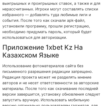
выигрышных и проигрышных ставок, а также и для
нерассчитанных. Игроки могут составлять списки
избранного — добавлять туда любимые лиги и
события. После того как скачали apk-файл,
установили программу, прошли регистрацию,
необходимо придумать пароль, который будет
использоваться для авторизации.
Приложение 1xbet Kz На
Казахском Языке
Использование фотоматериалов сайта без
письменного разрешения редакции запрещено.
Редакция проекта может не разделять мнение
авторов и не несет ответственности за авторские
материалы. После того как скачивание последней
версии завершится, установку обновления следует
запустить вручную. Использовать мобильную
версию оптимально пользователям гаджетов, для