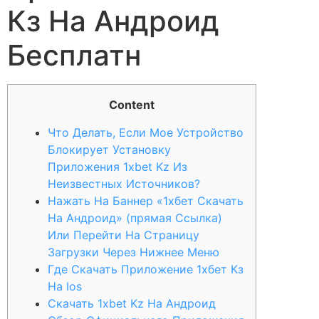
Кз На Андроид
Бесплатн
Content
Что Делать, Если Мое Устройство
Блокирует Установку
Приложения 1xbet Kz Из
Неизвестных Источников?
Нажать На Баннер «1хбет Скачать
На Андроид» (прямая Ссылка)
Или Перейти На Страницу
Загрузки Через Нижнее Меню
Где Скачать Приложение 1хбет Кз
На Ios
Скачать 1xbet Kz На Андроид