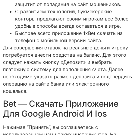
защитит от попадания на сайт мошенников.
С развитием технологий, букмекерские
конторы предлагают своим игрокам все более
удобные способы всегда оставаться в игре.
Быстрее всего приложение 1xBet скачать на
телефон с мобильной версии сайта.
Для совершения ставок на реальные деньги игроку
потребуется внести средства на баланс. Для этого
следует нажать кнопку «Депозит» и выбрать
платежную систему для пополнения счета. Далее
необходимо указать размер депозита и подтвердить
операцию на сайте банка или электронного
кошелька.
Bet — Скачать Приложение
Для Google Android И Іos
Нажимая “Принять”, вы соглашаетесь с
использованием нами таких инструментов. На