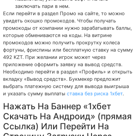
заключать пари в нем.
Если перейти в раздел Промо на сайте, то можно
увидеть окошко промокодов. Чтобы получать
промокоды от компании нужно зарабатывать баллы,
которые обмениваются на коды. На витрине
промокодов можно получить прокрутку колеса
фортуны, фриспины или бесплатную ставку на сумму
492 KZT. При желании игрок может через
приложение оформить заявку на вывод средств.
Необходимо перейти в раздел «Профиль» и открыть
вкладку «Вывод средств». Букмекер предложит
выбрать платежную систему для вывода выигрыша
и указать сумму выплаты
ставка без риска 1хбет
.
Нажать На Баннер «1хбет
Скачать На Андроид» (прямая
Ссылка) Или Перейти На