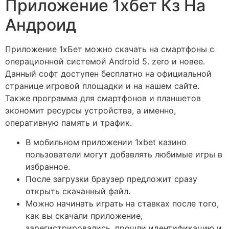
Приложение 1хбет Кз На
Андроид
Приложение 1хБет можно скачать на смартфоны с
операционной системой Android 5. zero и новее.
Данный софт доступен бесплатно на официальной
странице игровой площадки и на нашем сайте.
Также программа для смартфонов и планшетов
экономит ресурсы устройства, а именно,
оперативную память и трафик.
В мобильном приложении 1xbet казино
пользователи могут добавлять любимые игры в
избранное.
После загрузки браузер предложит сразу
открыть скачанный файл.
Можно начинать играть на ставках после того,
как вы скачали приложение,
зарегистрировались, прошли идентификацию и