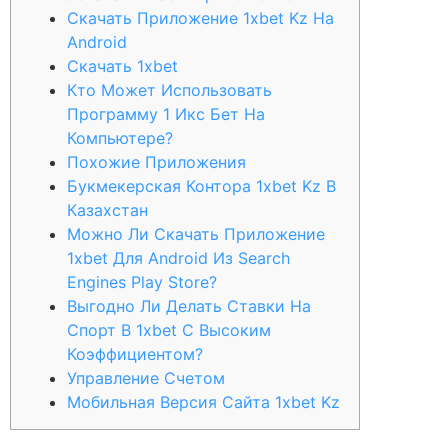
Скачать Приложение 1xbet Kz На
Android
Скачать 1xbet
Кто Может Использовать
Программу 1 Икс Бет На
Компьютере?
Похожие Приложения
Букмекерская Контора 1xbet Kz В
Казахстан
Можно Ли Скачать Приложение
1xbet Для Android Из Search
Engines Play Store?
Выгодно Ли Делать Ставки На
Спорт В 1xbet С Высоким
Коэффициентом?
Управление Счетом
Мобильная Версия Сайта 1xbet Kz