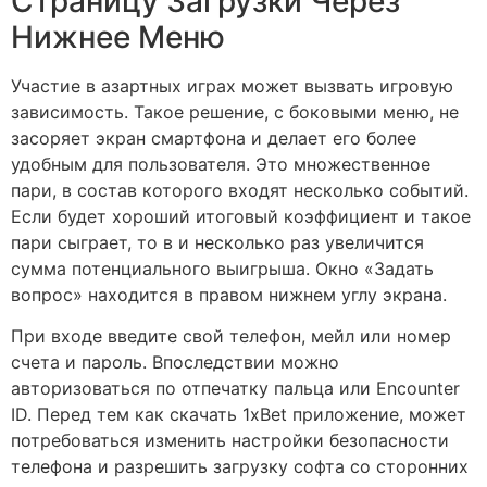
Страницу Загрузки Через
Нижнее Меню
Участие в азартных играх может вызвать игровую
зависимость. Такое решение, с боковыми меню, не
засоряет экран смартфона и делает его более
удобным для пользователя. Это множественное
пари, в состав которого входят несколько событий.
Если будет хороший итоговый коэффициент и такое
пари сыграет, то в и несколько раз увеличится
сумма потенциального выигрыша. Окно «Задать
вопрос» находится в правом нижнем углу экрана.
При входе введите свой телефон, мейл или номер
счета и пароль. Впоследствии можно
авторизоваться по отпечатку пальца или Encounter
ID. Перед тем как скачать 1xBet приложение, может
потребоваться изменить настройки безопасности
телефона и разрешить загрузку софта со сторонних