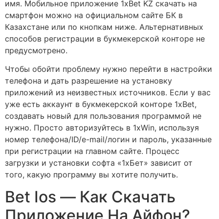
имя. Мобильное приложение 1xBet KZ скачать на
смартфон можно на официальном сайте БК в
Казахстане или по кнопкам ниже. Альтернативных
способов регистрации в букмекерской конторе не
предусмотрено.
Чтобы обойти проблему нужно перейти в настройки
телефона и дать разрешение на установку
приложений из неизвестных источников. Если у вас
уже есть аккаунт в букмекерской конторе 1xBet,
создавать новый для пользования программой не
нужно. Просто авторизуйтесь в 1xWin, используя
номер телефона/ID/e-mail/логин и пароль, указанные
при регистрации на главном сайте. Процесс
загрузки и установки софта «1хБет» зависит от
того, какую программу вы хотите получить.
Bet Іos — Как Скачать
Приложение На Айфон?