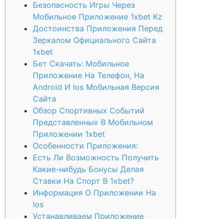
Безопасность Игры Через
Мобильное Приложение 1xbet Kz
Достоинства Приложения Перед
Зеркалом Официального Сайта
1xbet
Бет Скачать: Мобильное
Приложение На Телефон, На
Android И Ios Мобильная Версия
Сайта
Обзор Спортивных Событий
Представленных В Мобильном
Приложении 1xbet
Особенности Приложения:
Есть Ли Возможность Получить
Какие-нибудь Бонусы Делая
Ставки На Спорт В 1xbet?
Информация О Приложении На
Ios
Устанавливаем Приложение