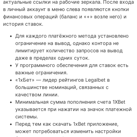
актуальные ссылки на рабочие зеркала. После входа
в личный аккаунт в меню слева появляются кнопки
финансовых операций (баланс и «+» возле него) и
история ставок.
Для каждого платёжного метода установлено
ограничение на вывод, однако контора не
лимитирует количество запросов на вывод
даже в пределах одних суток.
У программного обеспечения для ставок есть
важные ограничения.
«1хБет» — лидер рейтингов Legalbet в
большинстве номинаций, связанных с
качеством линии.
Минимальная сумма пополнения счета 1XBеt
указывается при нажатии на значок платежной
системы.
Перед тем как скачать 1xBet приложение,
может потребоваться изменить настройки