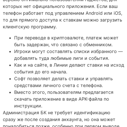
которых нет официального приложения. Если ваш
телефон работает под управлением Android или iOS,
то для прямого доступа к ставкам можно загрузить
клиентскую программу.
При переводе в криптовалюте, платеж может
быть задержан, что связано с обменником.
Игроки могут составлять списки избранного —
добавлять туда любимые лиги и события.
Как и на сайте, в Линии делают ставки на исход
события до его начала.
Софт позволяет делать ставки и управлять
средствами личного счета с телефона.
Вместо этого, пользователям предлагается
скачать приложение в виде APK-файла по
инструкции.
Администрация БК не требует идентификацию
сразу же после создания аккаунта, но она может
понадобиться позже, особенно при первом выводе