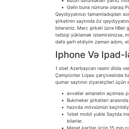
Bütün üstünlükləri yalnız mo
Gəlin buna nümunə olaraq Po
Qeydiyyatınızı tamamladıqdan sonra
şirkətinin saytında öz qeydiyyatı
bilərsiniz. Mərc şirkəti üzrə hBet
tətbiqi yükləmək istəmirsinizsə, 
dəfə şərh etdiyim zaman adımı, e
Iphone Və Ipad-l
1 xbet Azerbaycan rəsmi dildə ver
Çempionlar Liqası çərçivəsində baş
qumar saytının ziyarətçiləri üçün
əvvəllər əmanətin açılması 
Bukmeker şirkətləri arasında
hazırda mövsümün keçirildiyi
1xbet mobil yukle Saytda in
bilərlər.
Manat kartlar üçün 15 min ru