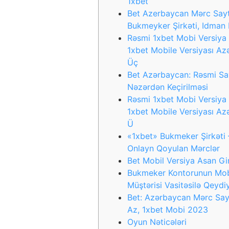
1xbet
Bet Azerbaycan Mərc Sayt
Bukmeyker Şirkəti, Idman 
Rəsmi 1xbet Mobi Versiya 
1xbet Mobile Versiyası A
Üç
Bet Azərbaycan: Rəsmi Sa
Nəzərdən Keçirilməsi
Rəsmi 1xbet Mobi Versiya 
1xbet Mobile Versiyası A
Ü
«1xbet» Bukmeker Şirkəti
Onlayn Qoyulan Mərclər
Bet Mobil Versiya Asan Gir
Bukmeker Kontorunun Mob
Müştərisi Vasitəsilə Qeydi
Bet: Azərbaycan Mərc Say
Az, 1xbet Mobi 2023
Oyun Nəticələri