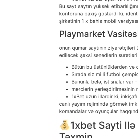
Bu sayt saytın yüksək etibarlılığı
kontoruna baxış göstərdi ki, iden
şirkətinin 1 x bahis mobil versiyas
Playmarket Vasitə
onun qumar saytının ziyarətçiləri
ediləcək şəxsi sənədlərin surətlər
Bütün bu üstünlüklərdən və 
Sırada siz milli futbol çemp
Bununla belə, istisnalar var
mərclərin yerləşdirilməsinin
1xBet uzun illərdir ki, inkiş
canlı yayım rejimində görmək imk
komandalar və oyunçular haqqında 
1xbet Sayti Il
Təxmin