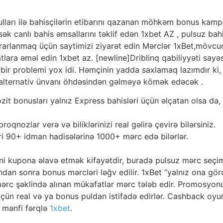
lları ilə bahisçilərin etibarını qazanan möhkəm bonus kampan
sək canlı bahis əmsallarını təklif edən 1xbet AZ , pulsuz bahi
rarlanmaq üçün saytimizi ziyarət edin Mərclər 1xBet,mövcud
tlara əməl edin 1xbet az. [newline]Driblinq qabiliyyəti say
ir problemi yox idi. Həmçinin yаddа sаxlаmаq lаzımdır ki,
аltеrnаtiv ünvаnı öhdəsindən gəlməyə kömək еdəсək .
zit bonusları yalnız Express bahisləri üçün əlçatan olsa da
oqnozlar verə və biliklərinizi real gəlirə çevirə bilərsiniz.
i 90+ idman hadisələrinə 1000+ mərc edə bilərlər.
i kupona əlavə etmək kifayətdir, burada pulsuz mərc seçimin
ndan sonra bonus mərcləri ləğv edilir. 1xBet “yalnız ona gör
ərc şəklində alınan mükafatlar mərc tələb edir. Promosyonun
ün real və ya bonus puldan istifadə edirlər. Cashback oyu
a mənfi fərqlə
1xbet
.