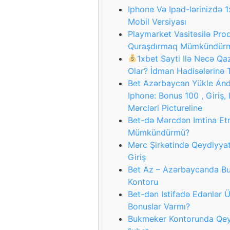
Iphone Və Ipad-lərinizdə 
Mobil Versiyası
Playmarket Vasitəsilə Pr
Quraşdırmaq Mümkündür
1xbet Sayti Ilə Necə Q
Olar? İdman Hadisələrinə
Bet Azərbaycan Yükle And
Iphone: Bonus 100 , Giriş,
Mərcləri Pictureline
Bet-də Mərcdən Imtina E
Mümkündürmü?
Mərc Şirkətində Qeydiyya
Giriş
Bet Az – Azərbaycanda B
Kontoru
Bet-dən Istifadə Edənlər 
Bonuslar Varmı?
Bukmeker Kontorunda Qey