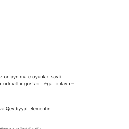
Az onlayn mərc oyunları sayti
ə xidmətlər göstərir. Əgər onlayn –
və Qeydiyyat elementini