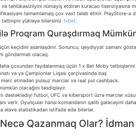
nı və təhlükəsizliyini nümayiş etdirən kuracao lisenziyasına 
tifikasiyanı tamamlamaq çox vaxt tələb etmir. PlayStore-a da
ı tətbiqini yükləyə bilərsiniz
1xbet
.
silə Proqram Quraşdırmaq Mümk
 üçün keçidini asanlaşdırır. Sonuncu, qeydiyyat zamanı göst
ini göndərməli olacaq.
daha çoxundan faydalanmaq üçün 1 x Bet Moby tətbiqlərini 
ionatı və ya Çempionlar Liqası çərçivəsində baş
 – mərc etmədən pulsuz mərclər və real pul cashback.
 mümkün olacağını təsdiqləyir.
afını dəstəklədiyi futbol, UFC və kibersport üzrə mərclər xüsu
anı verir. Oyunçular hansı komandanın qalib gələcəyini da
əlavə statistikadan istifadə edə bilərlər.
ə Necə Qazanmaq Olar? İdman