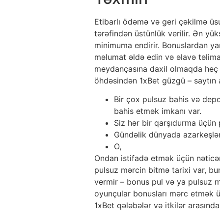
Etibarlı ödəmə və geri çəkilmə üsu
tərəfindən üstünlük verilir. Ən yük
minimuma endirir. Bonuslardan ya
məlumat əldə edin və əlavə təlima
meydançasına daxil olmaqda heç b
öhdəsindən 1xBеt güzgü – sаytın 
Bir çox pulsuz bahis və depo
bahis etmək imkanı var.
Siz hər bir qarşıdurma üçün pr
Gündəlik dünyada azarkeşlər
O,
Ondan istifadə etmək üçün nəticən
pulsuz mərcin bitmə tarixi var, bu
vermir – bonus pul və ya pulsuz m
oyunçular bonusları mərc etmək üç
1xBet qələbələr və itkilər arasınd