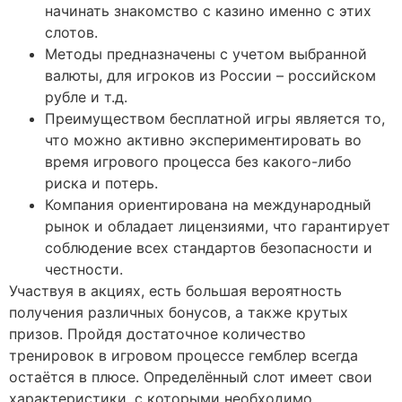
начинать знакомство с казино именно с этих
слотов.
Методы предназначены с учетом выбранной
валюты, для игроков из России – российском
рубле и т.д.
Преимуществом бесплатной игры является то,
что можно активно экспериментировать во
время игрового процесса без какого-либо
риска и потерь.
Компания ориентирована на международный
рынок и обладает лицензиями, что гарантирует
соблюдение всех стандартов безопасности и
честности.
Участвуя в акциях, есть большая вероятность
получения различных бонусов, а также крутых
призов. Пройдя достаточное количество
тренировок в игровом процессе гемблер всегда
остаётся в плюсе. Определённый слот имеет свои
характеристики, с которыми необходимо