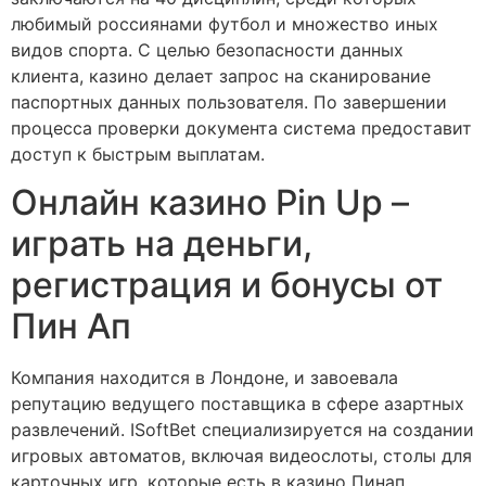
любимый россиянами футбол и множество иных
видов спорта. С целью безопасности данных
клиента, казино делает запрос на сканирование
паспортных данных пользователя. По завершении
процесса проверки документа система предоставит
доступ к быстрым выплатам.
Онлайн казино Pin Up –
играть на деньги,
регистрация и бонусы от
Пин Ап
Компания находится в Лондоне, и завоевала
репутацию ведущего поставщика в сфере азартных
развлечений. ISoftBet специализируется на создании
игровых автоматов, включая видеослоты, столы для
карточных игр, которые есть в казино Пинап.