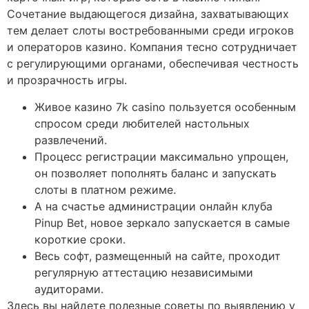
Сочетание выдающегося дизайна, захватывающих
тем делает слоты востребованными среди игроков
и операторов казино. Компания тесно сотрудничает
с регулирующими органами, обеспечивая честность
и прозрачность игры.
Живое казино 7k casino пользуется особенным
спросом среди любителей настольных
развлечений.
Процесс регистрации максимально упрощен,
он позволяет пополнять баланс и запускать
слоты в платном режиме.
А на счастье администрации онлайн клуба
Pinup Bet, новое зеркало запускается в самые
короткие сроки.
Весь софт, размещенный на сайте, проходит
регулярную аттестацию независимыми
аудиторами.
Здесь вы найдете полезные советы по выявлению у