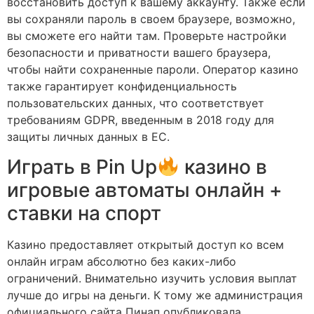
восстановить доступ к вашему аккаунту. Также если
вы сохраняли пароль в своем браузере, возможно,
вы сможете его найти там. Проверьте настройки
безопасности и приватности вашего браузера,
чтобы найти сохраненные пароли. Оператор казино
также гарантирует конфиденциальность
пользовательских данных, что соответствует
требованиям GDPR, введенным в 2018 году для
защиты личных данных в ЕС.
Играть в Pin Up
казино в
игровые автоматы онлайн +
ставки на спорт
Казино предоставляет открытый доступ ко всем
онлайн играм абсолютно без каких-либо
ограничений. Внимательно изучить условия выплат
лучше до игры на деньги. К тому же администрация
официального сайта Пинап опубликовала