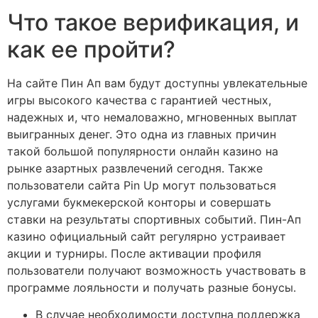
Что такое верификация, и
как ее пройти?
На сайте Пин Ап вам будут доступны увлекательные
игры высокого качества с гарантией честных,
надежных и, что немаловажно, мгновенных выплат
выигранных денег. Это одна из главных причин
такой большой популярности онлайн казино на
рынке азартных развлечений сегодня. Также
пользователи сайта Pin Up могут пользоваться
услугами букмекерской конторы и совершать
ставки на результаты спортивных событий. Пин-Ап
казино официальный сайт регулярно устраивает
акции и турниры. После активации профиля
пользователи получают возможность участвовать в
программе лояльности и получать разные бонусы.
В случае необходимости доступна поддержка