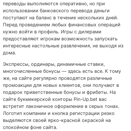
переводы выполняются оперативно, но при
использовании банковского перевода деньги
поступают на баланс в течение нескольких дней.
Перед проведением любых финансовых операций
нужно войти в профиль. Игры с дилерами
предоставляют игрокам возможность запускать
интересные настольные развлечения, не выходя из
дома.
Экспрессы, ординары, динамичные ставки,
многочисленные бонусы — здесь есть все. К тому
же, на сайте регулярно проводятся различные
промоакции для новых клиентов, они получают в
подарок приветственные бонусы и фрибеты. На
сайте букмекерской конторы Pin-Up.bet вас
встретит лаконичное оформление в серых тонах.
Логотип компании и кнопка регистрации резко
выделяются своей ярко-красной окраской на
спокойном фоне сайта.