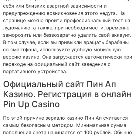
себя или близких азартной зависимости и
предупреждению возникновения этого недуга. На
странице можно пройти профессиональный тест на
лудоманию, а также, при необходимости, временно
заморозить или безвозвратно удалить свой аккаунт.
В том случае, если вы привыкли вращать барабаны
со смартфона, используйте удобную мобильную
версию казино. Она загружается автоматически при
переходе на официальный сайт заведения с
портативного устройства.
Официальный сайт Пин Ап
Казино. Регистрация в онлайн
Pin Up Casino
По этой причине зеркало казино Пин Ап считается
самым безопасным методом. Минимальная сумма
пополнения счета начинается от 100 рублей. Обычно