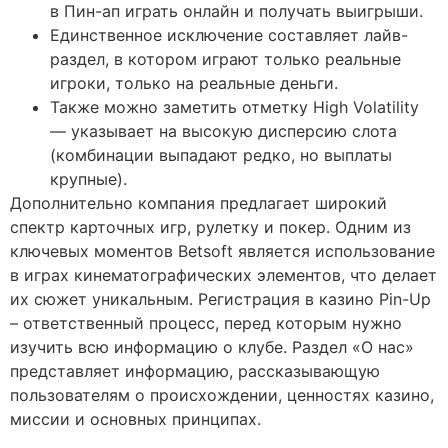
в Пин-ап играть онлайн и получать выигрыши.
Единственное исключение составляет лайв-
раздел, в котором играют только реальные
игроки, только на реальные деньги.
Также можно заметить отметку High Volatility
— указывает на высокую дисперсию слота
(комбинации выпадают редко, но выплаты
крупные).
Дополнительно компания предлагает широкий
спектр карточных игр, рулетку и покер. Одним из
ключевых моментов Betsoft является использование
в играх кинематографических элементов, что делает
их сюжет уникальным. Регистрация в казино Pin-Up
– ответственный процесс, перед которым нужно
изучить всю информацию о клубе. Раздел «О нас»
представляет информацию, рассказывающую
пользователям о происхождении, ценностях казино,
миссии и основных принципах.