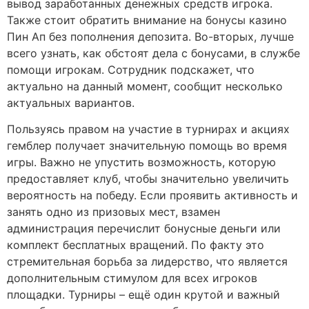
вывод заработанных денежных средств игрока.
Также стоит обратить внимание на бонусы казино
Пин Ап без пополнения депозита. Во-вторых, лучше
всего узнать, как обстоят дела с бонусами, в службе
помощи игрокам. Сотрудник подскажет, что
актуально на данный момент, сообщит несколько
актуальных вариантов.
Пользуясь правом на участие в турнирах и акциях
гемблер получает значительную помощь во время
игры. Важно не упустить возможность, которую
предоставляет клуб, чтобы значительно увеличить
вероятность на победу. Если проявить активность и
занять одно из призовых мест, взамен
администрация перечислит бонусные деньги или
комплект бесплатных вращений. По факту это
стремительная борьба за лидерство, что является
дополнительным стимулом для всех игроков
площадки. Турниры – ещё один крутой и важный