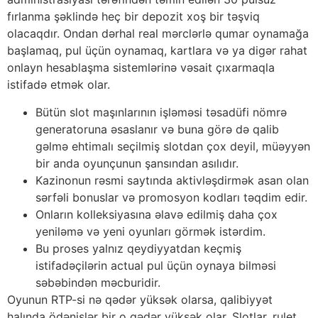
fırlanma şəklində heç bir depozit xoş bir təşviq
olacaqdır. Ondan dərhal real mərclərlə qumar oynamağa
başlamaq, pul üçün oynamaq, kartlara və ya digər rahat
onlayn hesablaşma sistemlərinə vəsait çıxarmaqla
istifadə etmək olar.
Bütün slot maşınlarının işləməsi təsadüfi nömrə
generatoruna əsaslanır və buna görə də qalib
gəlmə ehtimalı seçilmiş slotdan çox deyil, müəyyən
bir anda oyunçunun şansından asılıdır.
Kazinonun rəsmi saytında aktivləşdirmək asan olan
sərfəli bonuslar və promosyon kodları təqdim edir.
Onların kolleksiyasına əlavə edilmiş daha çox
yeniləmə və yeni oyunları görmək istərdim.
Bu proses yalnız qeydiyyatdan keçmiş
istifadəçilərin actual pul üçün oynaya bilməsi
səbəbindən məcburidir.
Oyunun RTP-si nə qədər yüksək olarsa, qalibiyyət
halında ödənişlər bir o qədər yüksək olar. Slotlar, rulet,