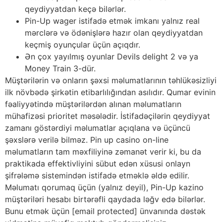
qeydiyyatdan keçə bilərlər.
Pin-Up wager istifadə etmək imkanı yalnız real
mərclərə və ödənişlərə hazır olan qeydiyyatdan
keçmiş oyunçular üçün açıqdır.
Ən çox yayılmış oyunlar Devils delight 2 və ya
Money Train 3-dür.
Müştərilərin və onların şəxsi məlumatlarının təhlükəsizliyi
ilk növbədə şirkətin etibarlılığından asılıdır. Qumar evinin
fəaliyyətində müştərilərdən alınan məlumatların
mühafizəsi prioritet məsələdir. İstifadəçilərin qeydiyyat
zamanı göstərdiyi məlumatlar açıqlana və üçüncü
şəxslərə verilə bilməz. Pin up casino on-line
məlumatların tam məxfiliyinə zəmanət verir ki, bu da
praktikada effektivliyini sübut edən xüsusi onlayn
şifrələmə sistemindən istifadə etməklə əldə edilir.
Məlumatı qorumaq üçün (yalnız deyil), Pin-Up kazino
müştəriləri hesabı birtərəfli qaydada ləğv edə bilərlər.
Bunu etmək üçün [email protected] ünvanında dəstək