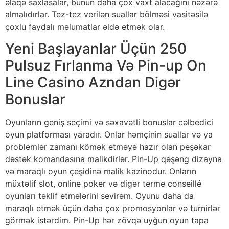
əlaqə saxlasalar, bunun daha çox vaxt alacağını nəzərə
almalıdırlar. Tez-tez verilən suallar bölməsi vasitəsilə
çoxlu faydalı məlumatlar əldə etmək olar.
Yeni Başlayanlar Üçün 250
Pulsuz Fırlanma Və Pin-up On
Line Casino Azndan Digər
Bonuslar
Oyunların geniş seçimi və səxavətli bonuslar cəlbedici
oyun platforması yaradır. Onlar həmçinin suallar və ya
problemlər zamanı kömək etməyə hazır olan peşəkar
dəstək komandasına malikdirlər. Pin-Up qəşəng dizayna
və maraqlı oyun çeşidinə malik kazinodur. Onların
müxtəlif slot, online poker və digər terme conseillé
oyunları təklif etmələrini sevirəm. Oyunu daha da
maraqlı etmək üçün daha çox promosyonlar və turnirlər
görmək istərdim. Pin-Up hər zövqə uyğun oyun tapa