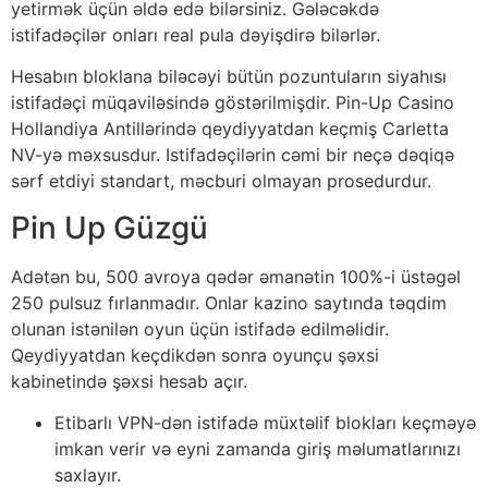
yetirmək üçün əldə edə bilərsiniz. Gələcəkdə
istifadəçilər onları real pula dəyişdirə bilərlər.
Hesabın bloklana biləcəyi bütün pozuntuların siyahısı
istifadəçi müqaviləsində göstərilmişdir. Pin-Up Casino
Hollandiya Antillərində qeydiyyatdan keçmiş Carletta
NV-yə məxsusdur. Istifadəçilərin cəmi bir neçə dəqiqə
sərf etdiyi standart, məcburi olmayan prosedurdur.
Pin Up Güzgü
Adətən bu, 500 avroya qədər əmanətin 100%-i üstəgəl
250 pulsuz fırlanmadır. Onlar kazino saytında təqdim
olunan istənilən oyun üçün istifadə edilməlidir.
Qeydiyyatdan keçdikdən sonra oyunçu şəxsi
kabinetində şəxsi hesab açır.
Etibarlı VPN-dən istifadə müxtəlif blokları keçməyə
imkan verir və eyni zamanda giriş məlumatlarınızı
saxlayır.