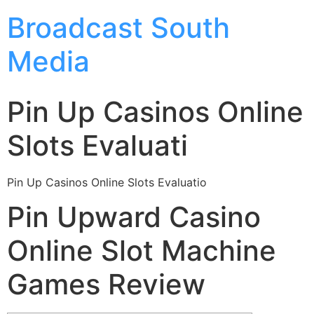
Broadcast South
Media
Pin Up Casinos Online
Slots Evaluati
Pin Up Casinos Online Slots Evaluatio
Pin Upward Casino
Online Slot Machine
Games Review