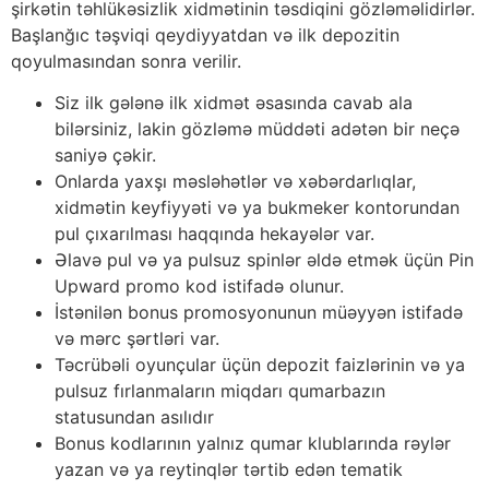
şirkətin təhlükəsizlik xidmətinin təsdiqini gözləməlidirlər.
Başlanğıc təşviqi qeydiyyatdan və ilk depozitin
qoyulmasından sonra verilir.
Siz ilk gələnə ilk xidmət əsasında cavab ala
bilərsiniz, lakin gözləmə müddəti adətən bir neçə
saniyə çəkir.
Onlarda yaxşı məsləhətlər və xəbərdarlıqlar,
xidmətin keyfiyyəti və ya bukmeker kontorundan
pul çıxarılması haqqında hekayələr var.
Əlavə pul və ya pulsuz spinlər əldə etmək üçün Pin
Upward promo kod istifadə olunur.
İstənilən bonus promosyonunun müəyyən istifadə
və mərc şərtləri var.
Təcrübəli oyunçular üçün depozit faizlərinin və ya
pulsuz fırlanmaların miqdarı qumarbazın
statusundan asılıdır
Bonus kodlarının yalnız qumar klublarında rəylər
yazan və ya reytinqlər tərtib edən tematik