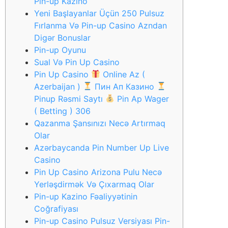
Pin-up Kazino
Yeni Başlayanlar Üçün 250 Pulsuz
Fırlanma Və Pin-up Casino Azndan
Digər Bonuslar
Pin-up Oyunu
Sual Və Pin Up Casino
Pin Up Casino
Online Az (
Azerbaijan )
Пин Ап Казино
Pinup Rəsmi Saytı
Pin Ap Wager
( Betting ) 306
Qazanma Şansınızı Necə Artırmaq
Olar
Azərbaycanda Pin Number Up Live
Casino
Pin Up Casino Arizona Pulu Necə
Yerləşdirmək Və Çıxarmaq Olar
Pin-up Kazino Fəaliyyətinin
Coğrafiyası
Pin-up Casino Pulsuz Versiyası Pin-