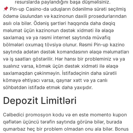
resurslarda paylandığını başa düşməlisiniz.
Pin-up Casino-da uduşların ödənilmə sürəti seçilmiş
ödəmə üsulundan və kazinonun daxili prosedurlarından
asılı ola bilər. Ödəniş şərtləri haqqında daha dəqiq
məlumat üçün kazinonun dəstək xidməti ilə əlaqə
saxlamaq və ya rəsmi internet saytında müvafiq
bölmələri oxumaq tövsiyə olunur. Rəsmi Pin-up kazino
saytında adətən dəstək komandasının əlaqə məlumatları
və iş saatları göstərilir. Hər hansı bir probleminiz və ya
sualınız varsa, kömək üçün dəstək xidməti ilə əlaqə
saxlamaqdan çəkinməyin. İstifadəçinin daha sürətli
köməyə ehtiyacı varsa, qaynar xətt və ya canlı
söhbətdən istifadə etmək daha yaxşıdır.
Depozit Limitləri
Cəlbedici promosyon kodu və en este momento kupon
qəflətən üçüncü tərəfin saytında görünə bilər, burada
qumarbaz heç bir problem olmadan onu ala bilər. Bonus