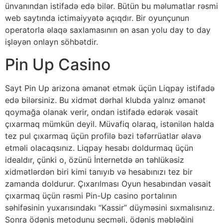
ünvanından istifadə edə bilər. Bütün bu məlumatlar rəsmi
web saytında ictimaiyyətə açıqdır. Bir oyunçunun
operatorla əlaqə saxlamasının ən asan yolu day to day
işləyən onlayn söhbətdir.
Pin Up Casino
Sayt Pin Up arizona əmanət etmək üçün Liqpay istifadə
edə bilərsiniz. Bu xidmət dərhal klubda yalnız əmanət
qoymağa olanak verir, ondan istifadə edərək vəsait
çıxarmaq mümkün deyil. Müvafiq olaraq, istənilən halda
tez pul çıxarmaq üçün profilə bəzi təfərrüatlar əlavə
etməli olacaqsınız. Liqpay hesabı doldurmaq üçün
idealdır, çünki o, özünü İnternetdə ən təhlükəsiz
xidmətlərdən biri kimi tanıyıb və hesabınızı tez bir
zamanda doldurur. Çıxarılması Oyun hesabından vəsait
çıxarmaq üçün rəsmi Pin-Up casino portalının
səhifəsinin yuxarısındakı “Kassir” düyməsini sıxmalısınız.
Sonra ödəniş metodunu seçməli, ödəniş məbləğini