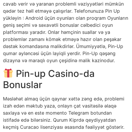
cavab verir və yaranan problemli vəziyyətləri mümkün
qədər tez həll etməyə çalışırlar. Telefonunuza Pin Up
yükləyin : Android üçün oyunları olan proqram Oyunların
geniş seçimi və səxavətli bonuslar cəlbedici oyun
platforması yaradır. Onlar həmçinin suallar və ya
problemlər zamanı kömək etməyə hazır olan peşəkar
dəstək komandasına malikdirlər. Ümumiyyətlə, Pin-Up
qumar əyləncəsi üçün layiqli yerdir. Pin-Up qəşəng
dizayna və maraqlı oyun çeşidinə malik kazinodur.
Pin-up Casino-da
Bonuslar
Məsləhət almaq üçün qaynar xəttə zəng edə, problemi
izah edən məktub yaza, onlayn çat vasitəsilə əlaqə
saxlaya və en este momento Telegram botundan
istifadə edə bilərsiniz. Qurum Kiprdə qeydiyyatdan
keçmiş Curacao lisenziyası əsasında fəaliyyət göstərir.