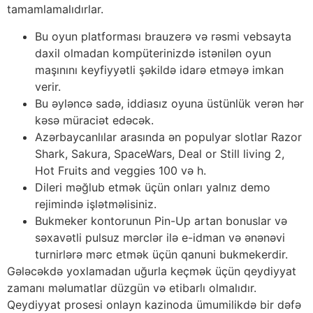
tamamlamalıdırlar.
Bu oyun platforması brauzerə və rəsmi vebsayta
daxil olmadan kompüterinizdə istənilən oyun
maşınını keyfiyyətli şəkildə idarə etməyə imkan
verir.
Bu əyləncə sadə, iddiasız oyuna üstünlük verən hər
kəsə müraciət edəcək.
Azərbaycanlılar arasında ən populyar slotlar Razor
Shark, Sakura, SpaceWars, Deal or Still living 2,
Hot Fruits and veggies 100 və h.
Dileri məğlub etmək üçün onları yalnız demo
rejimində işlətməlisiniz.
Bukmeker kontorunun Pin-Up artan bonuslar və
səxavətli pulsuz mərclər ilə e-idman və ənənəvi
turnirlərə mərc etmək üçün qanuni bukmekerdir.
Gələcəkdə yoxlamadan uğurla keçmək üçün qeydiyyat
zamanı məlumatlar düzgün və etibarlı olmalıdır.
Qeydiyyat prosesi onlayn kazinoda ümumilikdə bir dəfə