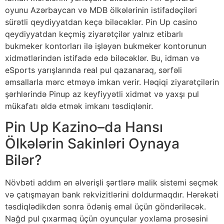
oyunu Azərbaycan və MDB ölkələrinin istifadəçiləri
sürətli qeydiyyatdan keçə biləcəklər. Pin Up casino
qeydiyyatdan keçmiş ziyarətçilər yalnız etibarlı
bukmeker kontorları ilə işləyən bukmeker kontorunun
xidmətlərindən istifadə edə biləcəklər. Bu, idman və
eSports yarışlarında real pul qazanaraq, sərfəli
əmsallarla mərc etməyə imkan verir. Həqiqi ziyarətçilərin
şərhlərində Pinup az keyfiyyətli xidmət və yaxşı pul
mükafatı əldə etmək imkanı təsdiqlənir.
Pin Up Kazino–da Hansı
Ölkələrin Sakinləri Oynaya
Bilər?
Növbəti addım ən əlverişli şərtlərə malik sistemi seçmək
və çatışmayan bank rekvizitlərini doldurmaqdır. Hərəkəti
təsdiqlədikdən sonra ödəniş emal üçün göndəriləcək.
Nağd pul çıxarmaq üçün oyunçular yoxlama prosesini