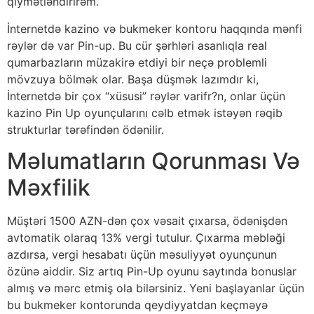
qiymətləndirirəm.
İnternetdə kazino və bukmeker kontoru haqqında mənfi
rəylər də var Pin-up. Bu cür şərhləri asanlıqla real
qumarbazların müzakirə etdiyi bir neçə problemli
mövzuya bölmək olar. Başa düşmək lazımdır ki,
İnternetdə bir çox “xüsusi” rəylər varifr?n, onlar üçün
kazino Pin Up oyunçularını cəlb etmək istəyən rəqib
strukturlar tərəfindən ödənilir.
Məlumatların Qorunması Və
Məxfilik
Müştəri 1500 AZN-dən çox vəsait çıxarsa, ödənişdən
avtomatik olaraq 13% vergi tutulur. Çıxarma məbləği
azdırsa, vergi hesabatı üçün məsuliyyət oyunçunun
özünə aiddir. Siz artıq Pin-Up oyunu saytında bonuslar
almış və mərc etmiş ola bilərsiniz. Yeni başlayanlar üçün
bu bukmeker kontorunda qeydiyyatdan keçməyə