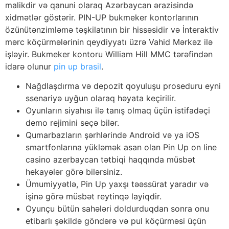
malikdir və qanuni olaraq Azərbaycan ərazisində
xidmətlər göstərir. PIN-UP bukmeker kontorlarının
özünütənzimləmə təşkilatının bir hissəsidir və İnteraktiv
mərc köçürmələrinin qeydiyyatı üzrə Vahid Mərkəz ilə
işləyir. Bukmeker kontoru William Hill MMC tərəfindən
idarə olunur
pin up brasil
.
Nağdlaşdırma və depozit qoyuluşu proseduru eyni
ssenariyə uyğun olaraq həyata keçirilir.
Oyunların siyahısı ilə tanış olmaq üçün istifadəçi
demo rejimini seçə bilər.
Qumarbazların şərhlərində Android və ya iOS
smartfonlarına yükləmək asan olan Pin Up on line
casino azerbaycan tətbiqi haqqında müsbət
hekayələr görə bilərsiniz.
Ümumiyyətlə, Pin Up yaxşı təəssürat yaradır və
işinə görə müsbət reytinqə layiqdir.
Oyunçu bütün sahələri doldurduqdan sonra onu
etibarlı şəkildə göndərə və pul köçürməsi üçün