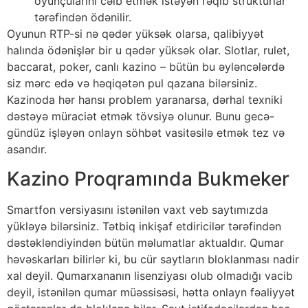
oyunçularını cəlb etmək istəyən rəqib strukturlar
tərəfindən ödənilir.
Oyunun RTP-si nə qədər yüksək olarsa, qalibiyyət
halında ödənişlər bir u qədər yüksək olar. Slotlar, rulet,
baccarat, poker, canlı kazino – bütün bu əyləncələrdə
siz mərc edə və həqiqətən pul qazana bilərsiniz.
Kazinoda hər hansı problem yaranarsa, dərhal texniki
dəstəyə müraciət etmək tövsiyə olunur. Bunu gecə-
gündüz işləyən onlayn söhbət vasitəsilə etmək tez və
asandır.
Kazino Proqramında Bukmeker
Smartfon versiyasını istənilən vaxt veb saytımızda
yükləyə bilərsiniz. Tətbiq inkişaf etdiricilər tərəfindən
dəstəkləndiyindən bütün məlumatlar aktualdır. Qumar
həvəskarları bilirlər ki, bu cür saytların bloklanması nadir
xal deyil. Qumarxananın lisenziyası olub olmadığı vacib
deyil, istənilən qumar müəssisəsi, hətta onlayn fəaliyyət