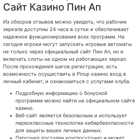
Сайт Казино Пин Ап
Из обзоров отзывов можно увидеть, что рабочие
зеркала доступны 24 часа в сутки и обеспечивает
надежное функционирование всех программ. На
сегодня игроки могут запускать игровые автоматы
не только через официальный сайт Пин Ап, но и
включать слоты на одном из работающих зеркал.
После прохождения шагов регистрации, есть
возможность осуществить в Pinup казино вход в
личный кабинет, и ознакомиться с услугами клуба.
Подробную информацию о бонусной
программе можно найти на официальном сайте
казино.
Веб-сайт является безопасным и использует
первоклассные технологии кибербезопасности
для защиты ваших личных данных.
Персонал доступен круглосуточно и может