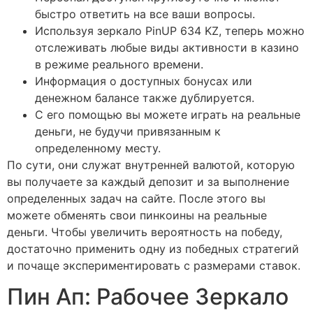
быстро ответить на все ваши вопросы.
Используя зеркало PinUP 634 KZ, теперь можно
отслеживать любые виды активности в казино
в режиме реального времени.
Информация о доступных бонусах или
денежном балансе также дублируется.
С его помощью вы можете играть на реальные
деньги, не будучи привязанным к
определенному месту.
По сути, они служат внутренней валютой, которую
вы получаете за каждый депозит и за выполнение
определенных задач на сайте. После этого вы
можете обменять свои пинкоины на реальные
деньги. Чтобы увеличить вероятность на победу,
достаточно применить одну из победных стратегий
и почаще экспериментировать с размерами ставок.
Пин Ап: Рабочее Зеркало