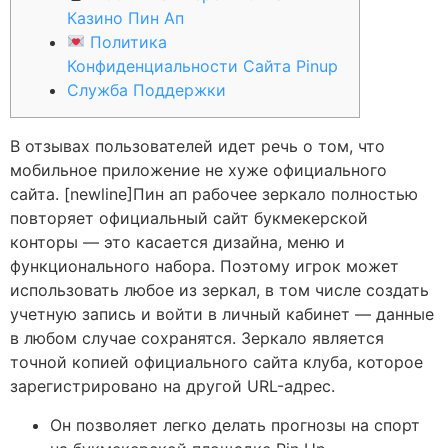
Казино Пин Ап
Политика
Конфиденциальности Сайта Pinup
Служба Поддержки
В отзывах пользователей идет речь о том, что
мобильное приложение не хуже официального
сайта. [newline]Пин ап рабочее зеркало полностью
повторяет официальный сайт букмекерской
конторы — это касается дизайна, меню и
функционального набора. Поэтому игрок может
использовать любое из зеркал, в том числе создать
учетную запись и войти в личный кабинет — данные
в любом случае сохранятся. Зеркало является
точной копией официального сайта клуба, которое
зарегистрировано на другой URL-адрес.
Он позволяет легко делать прогнозы на спорт