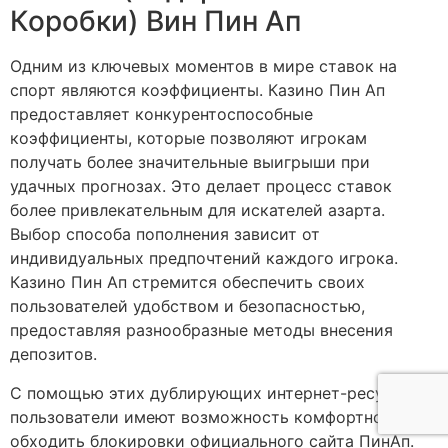
Коробки) Вин Пин Ап
Одним из ключевых моментов в мире ставок на
спорт являются коэффициенты. Казино Пин Ап
предоставляет конкурентоспособные
коэффициенты, которые позволяют игрокам
получать более значительные выигрыши при
удачных прогнозах. Это делает процесс ставок
более привлекательным для искателей азарта.
Выбор способа пополнения зависит от
индивидуальных предпочтений каждого игрока.
Казино Пин Ап стремится обеспечить своих
пользователей удобством и безопасностью,
предоставляя разнообразные методы внесения
депозитов.
С помощью этих дублирующих интернет-ресурсов,
пользователи имеют возможность комфортно
обходить блокировки официального сайта ПинАп.