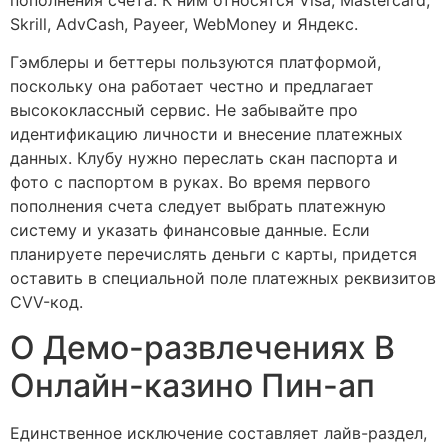
Skrill, AdvCash, Payeer, WebMoney и Яндекс.
Гэмблеры и беттеры пользуются платформой,
поскольку она работает честно и предлагает
высококлассный сервис. Не забывайте про
идентификацию личности и внесение платежных
данных. Клубу нужно переслать скан паспорта и
фото с паспортом в руках. Во время первого
пополнения счета следует выбрать платежную
систему и указать финансовые данные. Если
планируете перечислять деньги с карты, придется
оставить в специальной поле платежных реквизитов
CVV-код.
О Демо-развлечениях В
Онлайн-казино Пин-ап
Единственное исключение составляет лайв-раздел,