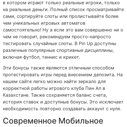
в котором играют только реальные игроки, только
на реальные деньги. Полный список просматривайте
сами, сортируйте слоты или пролистывайте более
чем уникальных игровых автоматов
самостоятельно! Ну а если это вам совершенно ни о
чем не говорит, рекомендуем просто-напросто
тестировать случайные слоты. В Pin Up доступны
различные популярные спортивные дисциплины,
включая футбол, теннис и крикет.
Эти бонусы также являются отличным способом
протестировать игры перед внесением депозита. На
нашем сайте легко можно найти зеркало для
корректной работы игрового клуба Пин Ап в
Казахстане. Также сохраняется баланс счета,
история ставок и доступные бонусы. Это исключает
необходимость повторно создавать аккаунт с нуля.
Современное Мобильное