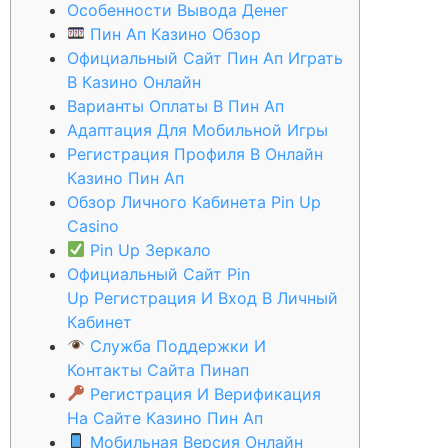
Особенности Вывода Денег
Пин Ап Казино Обзор
Официальный Сайт Пин Ап Играть
В Казино Онлайн
Варианты Оплаты В Пин Ап
Адаптация Для Мобильной Игры
Регистрация Профиля В Онлайн
Казино Пин Ап
Обзор Личного Кабинета Pin Up
Casino
Pin Up Зеркало
Официальный Сайт Pin
Up Регистрация И Вход В Личный
Кабинет
Служба Поддержки И
Контакты Сайта Пинап
Регистрация И Верификация
На Сайте Казино Пин Ап
Мобильная Версия Онлайн