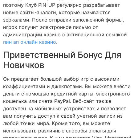
поэтому Клуб PIN-UP регулярно разрабатывает
новые сайты-аналоги, которые называются
зеркалами. После отправки заполненной формы,
игрок получит электронное письмо от
администрации казино с активационной ссылкой
пин ап онлайн казино
.
Приветственный Бонус Для
Новичков
Он предлагает большой выбор игр с высокими
коэффициентами и джекпотами. Вы можете внести
деньги с помощью кредитной карты, электронного
кошелька или счета PayPal. Веб-сайт также
доступен на мобильных устройствах и позволяет
вам получить доступ к своей учетной записи из
любой точки мира. Кроме того, вы можете
использовать различные способы оплаты для
пополнения счета. К ним относятся Visa, Mastercard,