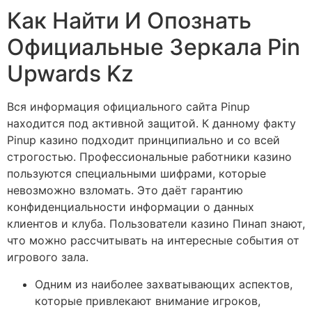
Как Найти И Опознать
Официальные Зеркала Pin
Upwards Kz
Вся информация официального сайта Pinup
находится под активной защитой. К данному факту
Pinup казино подходит принципиально и со всей
строгостью. Профессиональные работники казино
пользуются специальными шифрами, которые
невозможно взломать. Это даёт гарантию
конфиденциальности информации о данных
клиентов и клуба. Пользователи казино Пинап знают,
что можно рассчитывать на интересные события от
игрового зала.
Одним из наиболее захватывающих аспектов,
которые привлекают внимание игроков,