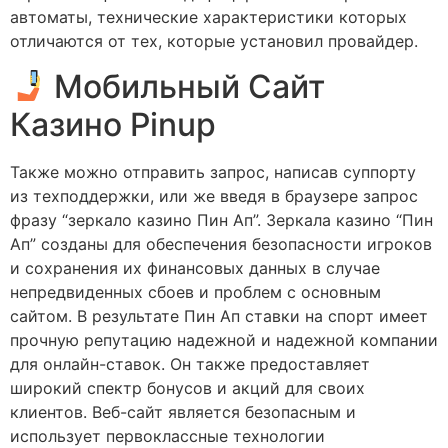
автоматы, технические характеристики которых
отличаются от тех, которые установил провайдер.
Мобильный Сайт
Казино Pinup
Также можно отправить запрос, написав суппорту
из техподдержки, или же введя в браузере запрос
фразу “зеркало казино Пин Ап”. Зеркала казино “Пин
Ап” созданы для обеспечения безопасности игроков
и сохранения их финансовых данных в случае
непредвиденных сбоев и проблем с основным
сайтом. В результате Пин Ап ставки на спорт имеет
прочную репутацию надежной и надежной компании
для онлайн-ставок. Он также предоставляет
широкий спектр бонусов и акций для своих
клиентов. Веб-сайт является безопасным и
использует первоклассные технологии