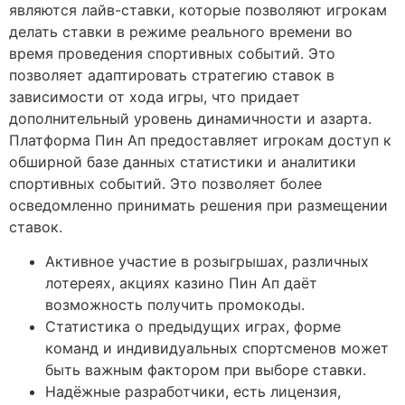
являются лайв-ставки, которые позволяют игрокам
делать ставки в режиме реального времени во
время проведения спортивных событий. Это
позволяет адаптировать стратегию ставок в
зависимости от хода игры, что придает
дополнительный уровень динамичности и азарта.
Платформа Пин Ап предоставляет игрокам доступ к
обширной базе данных статистики и аналитики
спортивных событий. Это позволяет более
осведомленно принимать решения при размещении
ставок.
Активное участие в розыгрышах, различных
лотереях, акциях казино Пин Ап даёт
возможность получить промокоды.
Статистика о предыдущих играх, форме
команд и индивидуальных спортсменов может
быть важным фактором при выборе ставки.
Надёжные разработчики, есть лицензия,