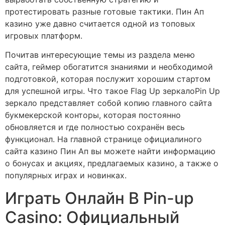
протестировать разные готовые тактики. Пин Ап
казино уже давно считается одной из топовых
игровых платформ.
Почитав интересующие темы из раздела меню
сайта, геймер обогатится знаниями и необходимой
подготовкой, которая послужит хорошим стартом
для успешной игры. Что такое Flag Up зеркалоPin Up
зеркало представляет собой копию главного сайта
букмекерской конторы, которая постоянно
обновляется и где полностью сохранён весь
функционал. На главной странице официалиного
сайта казино Пин Ап вы можете найти информацию
о бонусах и акциях, предлагаемых казино, а также о
популярных играх и новинках.
Играть Онлайн В Pin-up
Casino: Официальный