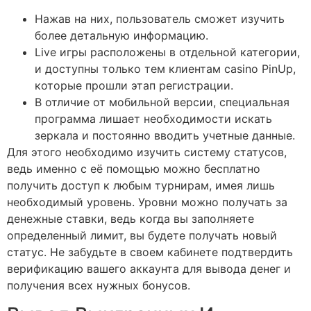
Нажав на них, пользователь сможет изучить
более детальную информацию.
Live игры расположены в отдельной категории,
и доступны только тем клиентам casino PinUp,
которые прошли этап регистрации.
В отличие от мобильной версии, специальная
программа лишает необходимости искать
зеркала и постоянно вводить учетные данные.
Для этого необходимо изучить систему статусов,
ведь именно с её помощью можно бесплатно
получить доступ к любым турнирам, имея лишь
необходимый уровень. Уровни можно получать за
денежные ставки, ведь когда вы заполняете
определенный лимит, вы будете получать новый
статус. Не забудьте в своем кабинете подтвердить
верификацию вашего аккаунта для вывода денег и
получения всех нужных бонусов.