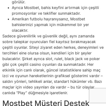
görülür.
Ayrıca Mostbet, bahis keyfini artırmak için çeşitli
promosyonlar ve teklifler sunmaktadır.
Amerikan futbolu hayranıysanız, Mostbet
bahislerinizi yapmak için mükemmel bir yer
olacaktır.
Sadece güvenilirlik ve güvenlik değil, aynı zamanda
sobre talepkar oyuncuları fiel kayıtsız bırakmayacak
çeşitli oyunlar. Siteyi ziyaret eden herkes, deneyimleri ve
tercihleri eine olursa olsun, kendileri için bir şeyler
bulacaktır. Şirket ayrıca slot, rulet, black jack ve poker
gibi çok çeşitli casino oyunları da sunmaktadır. Her
etkinlik için canlı olarak, güncel istatistiklere sahip maç
izci ve oyunun hareketlerinin grafiksel gösterimi vardır –
saldırı yönleri, tehlikeli anlar, standart hükümler vb. Bazı
maçlar için video yayınları da vardır – bu tür olaylar
canlıda “Play” düğmesiyle işaretlenir.
Mostbet Müşteri Destek