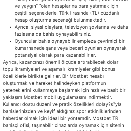
ve yaygın” “olan hesaplarına para yatırmak için
çeşitli seçeneklerle, Türk lirasında (TL) cüzdanlı
hesap oluşturma seçeneği bulunmaktadır.
Ayrıca, siyasi olaylara, televizyon şovlarına ve daha
fazlasına da bahis oynayabilirsiniz.
Oyuncular bahis oynayabilir empieza çevrimiçi bir
kumarhanede şans veya beceri oyunları oynayarak
potansiyel olarak para kazanabilirler.
Ayrıca, kazancınızı önemli ölçüde artırabilecek dolar
topu ikramiyeleri ve aşamalı ikramiyeler gibi bonus
özelliklerle birlikte gelirler. Bir Mostbet hesabı
oluşturmak ve hareket halindeyken platformun
yeteneklerini kullanmaya başlamak için hızlı ve basit bir
yaklaşım Mostbet mobil uygulamasını indirmektir.
Kullanıcı dostu düzeni ve pratik özellikleri dolay?s?yla
bahislerinizden ve keyif aldığınız spor etkinliklerinden
haberdar olmak için ideal bir yöntemdir. Mostbet TR
bahisçi ofisi, taşınabilir cihazlarda oynamak için sitenin