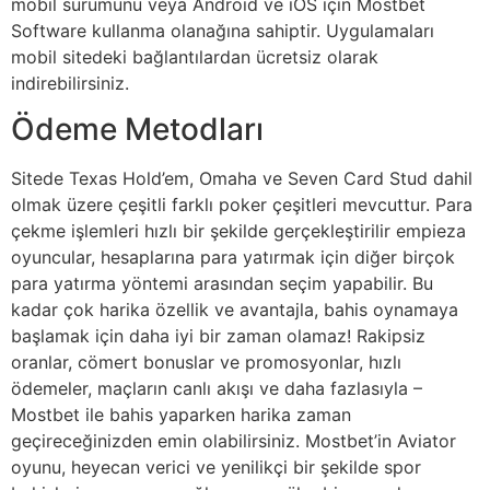
mobil sürümünü veya Android ve iOS için Mostbet
Software kullanma olanağına sahiptir. Uygulamaları
mobil sitedeki bağlantılardan ücretsiz olarak
indirebilirsiniz.
Ödeme Metodları
Sitede Texas Hold’em, Omaha ve Seven Card Stud dahil
olmak üzere çeşitli farklı poker çeşitleri mevcuttur. Para
çekme işlemleri hızlı bir şekilde gerçekleştirilir empieza
oyuncular, hesaplarına para yatırmak için diğer birçok
para yatırma yöntemi arasından seçim yapabilir. Bu
kadar çok harika özellik ve avantajla, bahis oynamaya
başlamak için daha iyi bir zaman olamaz! Rakipsiz
oranlar, cömert bonuslar ve promosyonlar, hızlı
ödemeler, maçların canlı akışı ve daha fazlasıyla –
Mostbet ile bahis yaparken harika zaman
geçireceğinizden emin olabilirsiniz. Mostbet’in Aviator
oyunu, heyecan verici ve yenilikçi bir şekilde spor