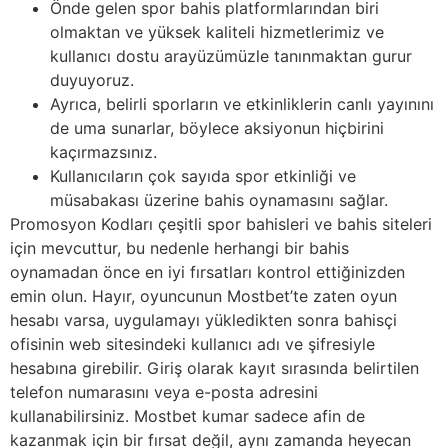
Önde gelen spor bahis platformlarından biri
olmaktan ve yüksek kaliteli hizmetlerimiz ve
kullanıcı dostu arayüzümüzle tanınmaktan gurur
duyuyoruz.
Ayrıca, belirli sporların ve etkinliklerin canlı yayınını
de uma sunarlar, böylece aksiyonun hiçbirini
kaçırmazsınız.
Kullanıcıların çok sayıda spor etkinliği ve
müsabakası üzerine bahis oynamasını sağlar.
Promosyon Kodları çeşitli spor bahisleri ve bahis siteleri
için mevcuttur, bu nedenle herhangi bir bahis
oynamadan önce en iyi fırsatları kontrol ettiğinizden
emin olun. Hayır, oyuncunun Mostbet’te zaten oyun
hesabı varsa, uygulamayı yükledikten sonra bahisçi
ofisinin web sitesindeki kullanıcı adı ve şifresiyle
hesabına girebilir. Giriş olarak kayıt sırasında belirtilen
telefon numarasını veya e-posta adresini
kullanabilirsiniz. Mostbet kumar sadece afin de
kazanmak için bir fırsat değil, aynı zamanda heyecan