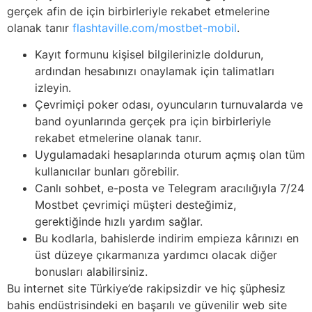
gerçek afin de için birbirleriyle rekabet etmelerine
olanak tanır
flashtaville.com/mostbet-mobil
.
Kayıt formunu kişisel bilgilerinizle doldurun,
ardından hesabınızı onaylamak için talimatları
izleyin.
Çevrimiçi poker odası, oyuncuların turnuvalarda ve
band oyunlarında gerçek pra için birbirleriyle
rekabet etmelerine olanak tanır.
Uygulamadaki hesaplarında oturum açmış olan tüm
kullanıcılar bunları görebilir.
Canlı sohbet, e-posta ve Telegram aracılığıyla 7/24
Mostbet çevrimiçi müşteri desteğimiz,
gerektiğinde hızlı yardım sağlar.
Bu kodlarla, bahislerde indirim empieza kârınızı en
üst düzeye çıkarmanıza yardımcı olacak diğer
bonusları alabilirsiniz.
Bu internet site Türkiye’de rakipsizdir ve hiç şüphesiz
bahis endüstrisindeki en başarılı ve güvenilir web site