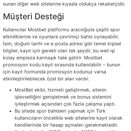
sunan diğer web sitelerine kıyasla oldukça rekabetçidir.
Müşteri Desteği
Kullanıcılar Mostbet platformu aracılığıyla çeşitli spor
etkinliklerine ve oyunlara çevrimiçi bahis oynayabilir.
İsim, doğum tarihi ve e-posta adresi gibi temel kişisel
bilgiler, kayıt için gerekli olan tek şeydir, bu weil işi
kolay empieza karmaşık hale getirir. Mostbet
promosyon kodu kayıt sırasında kullanılabilir – bunun
için kayıt formunda promosyon kodunuz varsa
etkinleştirilebilecek özel bir alan vardır.
MostBet ekibi, hizmeti geliştirmek, sitenin
işlevselliğini genişletmek ve bonus sistemini
iyileştirmek açısından çok fazla çalışma yaptı.
Bu sitede spor bahisleri yapmak için Türk
kullanıcıların öncelikle web sitelerine kayıt olarak
kendilerinde bir hesap açmaları gerekmektedir.