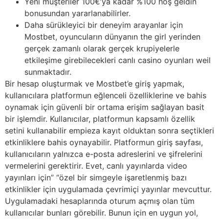
Yeni müşteriler 100€’ya kadar %100 hoş geldin
bonusundan yararlanabilirler.
Daha sürükleyici bir deneyim arayanlar için
Mostbet, oyuncuların dünyanın the girl yerinden
gerçek zamanlı olarak gerçek krupiyelerle
etkileşime girebilecekleri canlı casino oyunları weil
sunmaktadır.
Bir hesap oluşturmak ve Mostbet’e giriş yapmak,
kullanıcılara platformun eğlenceli özelliklerine ve bahis
oynamak için güvenli bir ortama erişim sağlayan basit
bir işlemdir. Kullanıcılar, platformun kapsamlı özellik
setini kullanabilir empieza kayıt olduktan sonra seçtikleri
etkinliklere bahis oynayabilir. Platformun giriş sayfası,
kullanıcıların yalnızca e-posta adreslerini ve şifrelerini
vermelerini gerektirir. Evet, canlı yayınlarda video
yayınları için” “özel bir simgeyle işaretlenmiş bazı
etkinlikler için uygulamada çevrimiçi yayınlar mevcuttur.
Uygulamadaki hesaplarında oturum açmış olan tüm
kullanıcılar bunları görebilir. Bunun için en uygun yol,