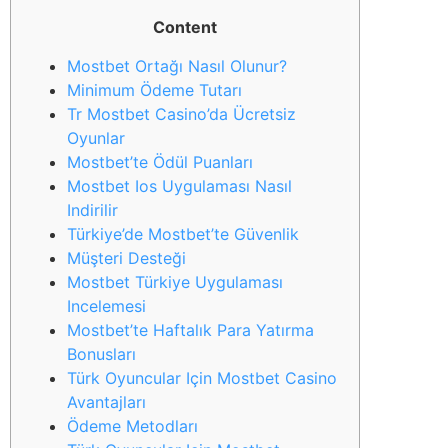
Content
Mostbet Ortağı Nasıl Olunur?
Minimum Ödeme Tutarı
Tr Mostbet Casino’da Ücretsiz
Oyunlar
Mostbet’te Ödül Puanları
Mostbet Ios Uygulaması Nasıl
Indirilir
Türkiye’de Mostbet’te Güvenlik
Müşteri Desteği
Mostbet Türkiye Uygulaması
Incelemesi
Mostbet’te Haftalık Para Yatırma
Bonusları
Türk Oyuncular Için Mostbet Casino
Avantajları
Ödeme Metodları