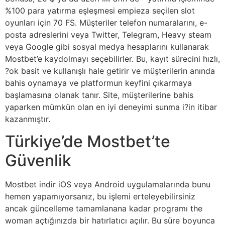
%100 para yatırma eşleşmesi empieza seçilen slot
oyunları için 70 FS. Müşteriler telefon numaralarını, e-
posta adreslerini veya Twitter, Telegram, Heavy steam
veya Google gibi sosyal medya hesaplarını kullanarak
Mostbet’e kaydolmayı seçebilirler. Bu, kayıt sürecini hızlı,
?ok basit ve kullanışlı hale getirir ve müşterilerin anında
bahis oynamaya ve platformun keyfini çıkarmaya
başlamasına olanak tanır. Site, müşterilerine bahis
yaparken mümkün olan en iyi deneyimi sunma i?in itibar
kazanmıştır.
Türkiye’de Mostbet’te
Güvenlik
Mostbet indir iOS veya Android uygulamalarında bunu
hemen yapamıyorsanız, bu işlemi erteleyebilirsiniz
ancak güncelleme tamamlanana kadar programı the
woman açtığınızda bir hatırlatıcı açılır. Bu süre boyunca