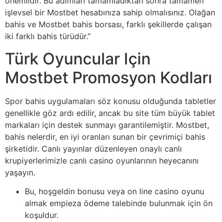
önemlidir. Bu adımları tamamladıktan sonra tamamen
işlevsel bir Mostbet hesabınıza sahip olmalısınız. Olağan
bahis ve Mostbet bahis borsası, farklı şekillerde çalışan
iki farklı bahis türüdür.”
Türk Oyuncular Için
Mostbet Promosyon Kodları
Spor bahis uygulamaları söz konusu olduğunda tabletler
genellikle göz ardı edilir, ancak bu site tüm büyük tablet
markaları için destek sunmayı garantilemiştir. Mostbet,
bahis nelerdir, en iyi oranları sunan bir çevrimiçi bahis
şirketidir. Canlı yayınlar düzenleyen onaylı canlı
krupiyerlerimizle canlı casino oyunlarının heyecanını
yaşayın.
Bu, hoşgeldin bonusu veya on line casino oyunu
almak empieza ödeme talebinde bulunmak için ön
koşuldur.