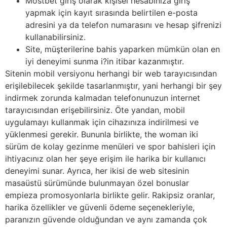
Mostbet giriş olarak kişisel hesabınıza giriş
yapmak için kayıt sırasında belirtilen e-posta
adresini ya da telefon numarasını ve hesap şifrenizi
kullanabilirsiniz.
Site, müşterilerine bahis yaparken mümkün olan en
iyi deneyimi sunma i?in itibar kazanmıştır.
Sitenin mobil versiyonu herhangi bir web tarayıcısından
erişilebilecek şekilde tasarlanmıştır, yani herhangi bir şey
indirmek zorunda kalmadan telefonunuzun internet
tarayıcısından erişebilirsiniz. Öte yandan, mobil
uygulamayı kullanmak için cihazınıza indirilmesi ve
yüklenmesi gerekir. Bununla birlikte, the woman iki
sürüm de kolay gezinme menüleri ve spor bahisleri için
ihtiyacınız olan her şeye erişim ile harika bir kullanıcı
deneyimi sunar. Ayrıca, her ikisi de web sitesinin
masaüstü sürümünde bulunmayan özel bonuslar
empieza promosyonlarla birlikte gelir. Rakipsiz oranlar,
harika özellikler ve güvenli ödeme seçenekleriyle,
paranızın güvende olduğundan ve aynı zamanda çok