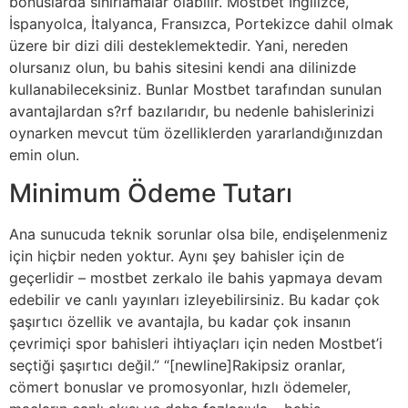
bonuslarda sınırlamalar olabilir. Mostbet İngilizce,
İspanyolca, İtalyanca, Fransızca, Portekizce dahil olmak
üzere bir dizi dili desteklemektedir. Yani, nereden
olursanız olun, bu bahis sitesini kendi ana dilinizde
kullanabileceksiniz. Bunlar Mostbet tarafından sunulan
avantajlardan s?rf bazılarıdır, bu nedenle bahislerinizi
oynarken mevcut tüm özelliklerden yararlandığınızdan
emin olun.
Minimum Ödeme Tutarı
Ana sunucuda teknik sorunlar olsa bile, endişelenmeniz
için hiçbir neden yoktur. Aynı şey bahisler için de
geçerlidir – mostbet zerkalo ile bahis yapmaya devam
edebilir ve canlı yayınları izleyebilirsiniz. Bu kadar çok
şaşırtıcı özellik ve avantajla, bu kadar çok insanın
çevrimiçi spor bahisleri ihtiyaçları için neden Mostbet’i
seçtiği şaşırtıcı değil.” “[newline]Rakipsiz oranlar,
cömert bonuslar ve promosyonlar, hızlı ödemeler,