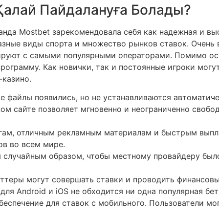
Қалай Пайдалануға Болады?
анда Mostbet зарекомендовала себя как надежная и в
разные виды спорта и множество рынков ставок. Очень
руют с самыми популярными операторами. Помимо осн
ограмму. Как новички, так и постоянные игроки могут
-казино.
ые файлы появились, но не устанавливаются автоматиче
ом сайте позволяет мгновенно и неограниченно свобод
гам, отличным рекламным материалам и быстрым выпл
в во всем мире.
я случайным образом, чтобы местному провайдеру был
беттеры могут совершать ставки и проводить финансов
для Android и iOS не обходится ни одна популярная бе
еспечение для ставок с мобильного. Пользователи могу