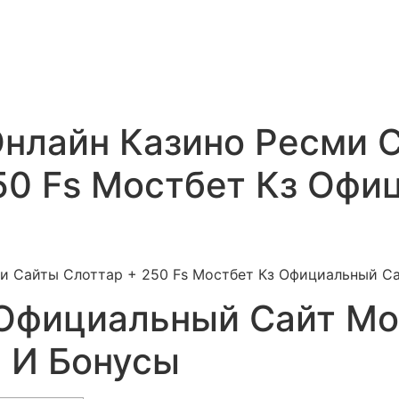
Онлайн Казино Ресми 
50 Fs Мостбет Кз Офи
ми Сайты Слоттар + 250 Fs Мостбет Кз Официальный С
Официальный Сайт Mos
 И Бонусы