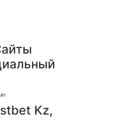
Сайты
циальный
айт
tbet Kz,