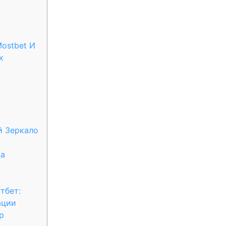
ostbet И
к
й Зеркало
На
тбет:
ации
р