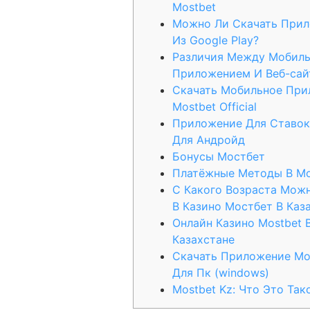
Mostbet
Можно Ли Скачать При
Из Google Play?
Различия Между Мобил
Приложением И Веб-са
Скачать Мобильное При
Mostbet Official
Приложение Для Ставок
Для Андройд
Бонусы Мостбет
Платёжные Методы В М
С Какого Возраста Мож
В Казино Мостбет В Каз
Онлайн Казино Mostbet 
Казахстане
Скачать Приложение Мо
Для Пк (windows)
Mostbet Kz: Что Это Так