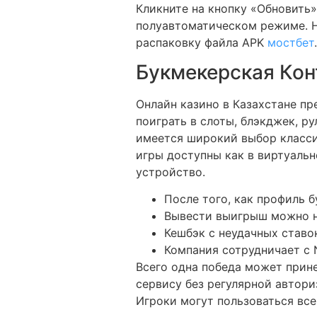
Кликните на кнопку «Обновить»
полуавтоматическом режиме. Н
распаковку файла APK
мостбет
.
Букмекерская Кон
Онлайн казино в Казахстане пр
поиграть в слоты, блэкджек, р
имеется широкий выбор классич
игры доступны как в виртуаль
устройство.
После того, как профиль 
Вывести выигрыш можно н
Кешбэк с неудачных ставок
Компания сотрудничает с 
Всего одна победа может прин
сервису без регулярной автори
Игроки могут пользоваться вс