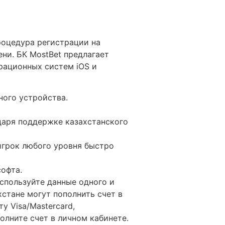
роцедура регистрации на
ни. БК MostBet предлагает
рационных систем iOS и
ного устройства.
даря поддержке казахстанского
игрок любого уровня быстро
офта.
спользуйте данные одного и
хстане могут пополнить счет в
у Visa/Mastercard,
олните счет в личном кабинете.