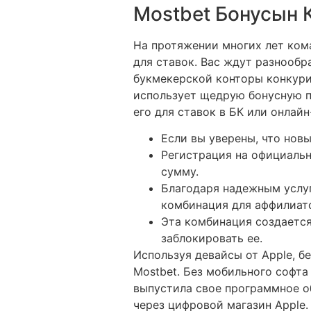
Mostbet Бонусын 
На протяжении многих лет ком
для ставок. Вас ждут разнооб
букмекерской конторы конкури
использует щедрую бонусную пр
его для ставок в БК или онлайн
Если вы уверены, что нов
Регистрация на официальн
сумму.
Благодаря надежным услу
комбинация для аффилиато
Эта комбинация создаетс
заблокировать ее.
Используя девайсы от Apple, 
Mostbet. Без мобильного софта 
выпустила свое программное об
через цифровой магазин Apple.