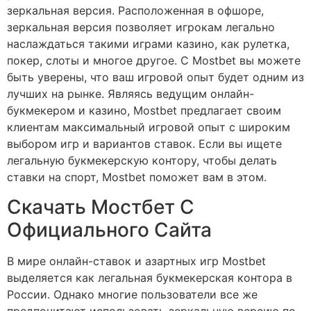
зеркальная версия. Расположенная в офшоре,
зеркальная версия позволяет игрокам легально
наслаждаться такими играми казино, как рулетка,
покер, слоты и многое другое. С Mostbet вы можете
быть уверены, что ваш игровой опыт будет одним из
лучших на рынке. Являясь ведущим онлайн-
букмекером и казино, Mostbet предлагает своим
клиентам максимальный игровой опыт с широким
выбором игр и вариантов ставок. Если вы ищете
легальную букмекерскую контору, чтобы делать
ставки на спорт, Mostbet поможет вам в этом.
Скачать Мостбет С
Официального Сайта
В мире онлайн-ставок и азартных игр Mostbet
выделяется как легальная букмекерская контора в
России. Однако многие пользователи все же
предпочитают использовать зеркальную версию по