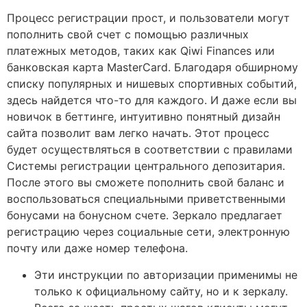
Процесс регистрации прост, и пользователи могут
пополнить свой счет с помощью различных
платежных методов, таких как Qiwi Finances или
банковская карта MasterCard. Благодаря обширному
списку популярных и нишевых спортивных событий,
здесь найдется что-то для каждого. И даже если вы
новичок в беттинге, интуитивно понятный дизайн
сайта позволит вам легко начать. Этот процесс
будет осуществляться в соответствии с правилами
Системы регистрации центрального депозитария.
После этого вы сможете пополнить свой баланс и
воспользоваться специальными приветственными
бонусами на бонусном счете. Зеркало предлагает
регистрацию через социальные сети, электронную
почту или даже номер телефона.
Эти инструкции по авторизации применимы не
только к официальному сайту, но и к зеркалу.