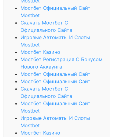
Mostbet
Мостбет Официальный Сайт
Mostbet
Скачать Мостбет С
Официального Сайта
Игровые Автоматы И Слоты
Mostbet
Мостбет Казино
Мостбет Регистрация С Бонусом
Нового Аккаунта
Мостбет Официальный Сайт
Мостбет Официальный Сайт
Скачать Мостбет С
Официального Сайта
Мостбет Официальный Сайт
Mostbet
Игровые Автоматы И Слоты
Mostbet
Мостбет Казино