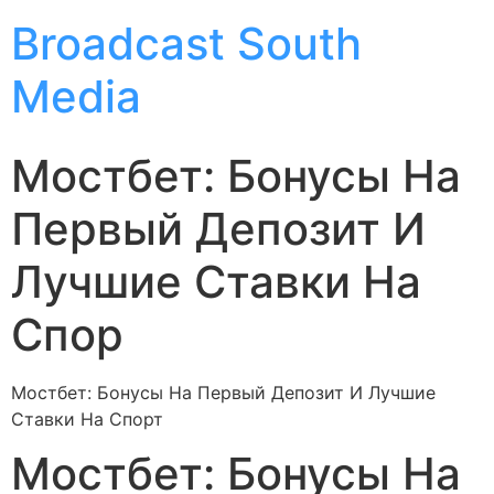
Broadcast South
Media
Мостбет: Бонусы На
Первый Депозит И
Лучшие Ставки На
Спор
Мостбет: Бонусы На Первый Депозит И Лучшие
Ставки На Спорт
Мостбет: Бонусы На