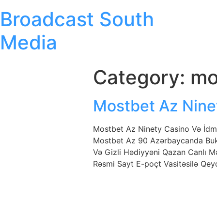
Broadcast South
Media
Category:
mo
Mostbet Az Ninet
Mostbet Az Ninety Casino Və İd
Mostbet Az 90 Azərbaycanda Bukm
Və Gizli Hədiyyəni Qazan Canlı 
Rəsmi Sayt E-poçt Vasitəsilə Qey