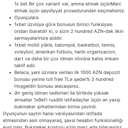
1x bet Bir çox variant var, amma etmək üçünMərc
etmək üçün qeydiyyat prosedurundan keçməlisiniz.
Oyunçulara
1xbet üzvlüyə görə bonusun birinci funksiyası
ondan ibarətdir ki, o sizin 2 hundred AZN-dək ilkin
sərmayələrinizə aiddir.
1xbet mobil yükle, balompié, basketbol, tennis,
voleybol, amerikan futbolu, hərbi organizacion,
dart və daha bir çox idman növünə bahis imkanı
təklif edir.
Beləcə, yeni üzvlərə verilən ilk 1000 AZN depozit
bonusu yerinə toll free TLə qədər% 2 hundred
Hoşgeldin bonusu alacaqsınız.
Ən geniş idman tədbirləri ilə birlikdə yüksək
əmsallar 1xBet’i rusdilli istifadəçilər üçün ən yaxşı
bukmeker şirkətlərindən birinə çevirdi.
Oyunçunun saytın hansı versiyasından istifadə
etməsindən asılı olmayaraq, şəxsi hesabın funksionallığı
eyni qalır. Bukmeker kontoru sizin mərc edə biləcəyiniz