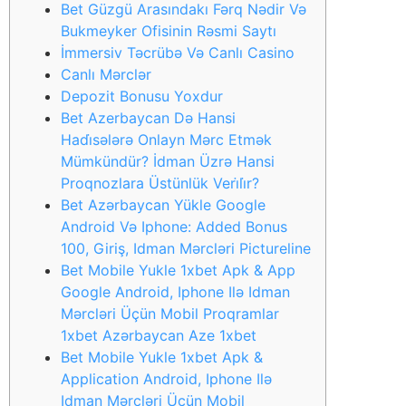
Bet Güzgü Arasındakı Fərq Nədir Və
Bukmeyker Ofisinin Rəsmi Saytı
İmmersiv Təcrübə Və Canlı Casino
Canlı Mərclər
Depozit Bonusu Yoxdur
Bet Azerbaycan Də Hansi
Hadi̇sələrə Onlayn Mərc Etmək
Mümkündür? İdman Üzrə Hansi
Proqnozlara Üstünlük Veri̇li̇r?
Bet Azərbaycan Yükle Google
Android Və Iphone: Added Bonus
100, Giriş, Idman Mərcləri Pictureline
Bet Mobile Yukle 1xbet Apk & App
Google Android, Iphone Ilə Idman
Mərcləri Üçün Mobil Proqramlar
1xbet Azərbaycan Aze 1xbet
Bet Mobile Yukle 1xbet Apk &
Application Android, Iphone Ilə
Idman Mərcləri Üçün Mobil