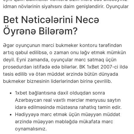
idman növlərinin siyahısını daim genişləndirir. Oyunçular
Bet Nəticələrini Necə
Öyrənə Bilərəm?
Əgər oyunçunun mərci bukmeker kontoru tərəfindən
artıq qəbul edilibsə, o zaman onu ləğv etmək mümkün
deyil. Eyni zamanda, oyunçular mərc satmaq üçün
prosedurdan istifadə edə bilərlər. BK 1xBet 2007-ci ildə
təsis edilib və ötən müddət ərzində bütün dünyada
bukmeker biznesinin liderlərindən birinə çevrilib.
1xbet bağlantısına daxil olduqdan sonra
Azərbaycan real vaxtlı mərclər menyusu saytın
idarə edilməsində müstəsna rahatlıq təmin edir.
Hədiyyəyə mərc etmək üçün müəyyən müddət
ərzində müəyyən məbləğdə mükafata mərc
oynamalısınız.