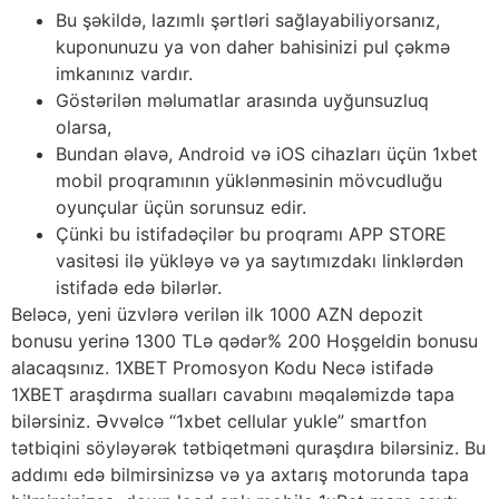
Bu şəkildə, lazımlı şərtləri sağlayabiliyorsanız,
kuponunuzu ya von daher bahisinizi pul çəkmə
imkanınız vardır.
Göstərilən məlumatlar arasında uyğunsuzluq
olarsa,
Bundan əlavə, Android və iOS cihazları üçün 1xbet
mobil proqramının yüklənməsinin mövcudluğu
oyunçular üçün sorunsuz edir.
Çünki bu istifadəçilər bu proqramı APP STORE
vasitəsi ilə yükləyə və ya saytımızdakı linklərdən
istifadə edə bilərlər.
Beləcə, yeni üzvlərə verilən ilk 1000 AZN depozit
bonusu yerinə 1300 TLə qədər% 200 Hoşgeldin bonusu
alacaqsınız. 1XBET Promosyon Kodu Necə istifadə
1XBET araşdırma sualları cavabını məqaləmizdə tapa
bilərsiniz. Əvvəlcə “1xbet cellular yukle” smartfon
tətbiqini söyləyərək tətbiqetməni quraşdıra bilərsiniz. Bu
addımı edə bilmirsinizsə və ya axtarış motorunda tapa