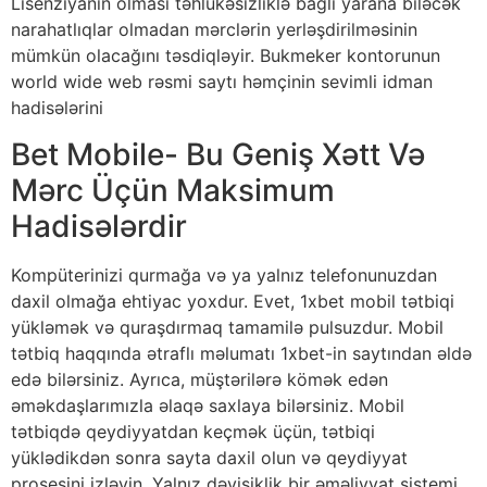
Lisenziyanın olması təhlükəsizliklə bağlı yarana biləcək
narahatlıqlar olmadan mərclərin yerləşdirilməsinin
mümkün olacağını təsdiqləyir. Bukmeker kontorunun
world wide web rəsmi saytı həmçinin sevimli idman
hadisələrini
Bet Mobile- Bu Geniş Xətt Və
Mərc Üçün Maksimum
Hadisələrdir
Kompüterinizi qurmağa və ya yalnız telefonunuzdan
daxil olmağa ehtiyac yoxdur. Evet, 1xbet mobil tətbiqi
yükləmək və quraşdırmaq tamamilə pulsuzdur. Mobil
tətbiq haqqında ətraflı məlumatı 1xbet-in saytından əldə
edə bilərsiniz. Ayrıca, müştərilərə kömək edən
əməkdaşlarımızla əlaqə saxlaya bilərsiniz. Mobil
tətbiqdə qeydiyyatdan keçmək üçün, tətbiqi
yüklədikdən sonra sayta daxil olun və qeydiyyat
prosesini izləyin. Yalnız dəyişiklik bir əməliyyat sistemi