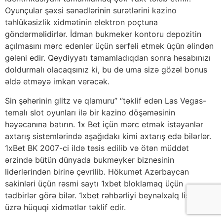
Oyunçular şəxsi sənədlərinin surətlərini kazino
təhlükəsizlik xidmətinin elektron poçtuna
göndərməlidirlər. İdman bukmeker kontoru depozitin
açılmasını mərc edənlər üçün sərfəli etmək üçün əlindən
gələni edir. Qeydiyyatı tamamladıqdan sonra hesabınızı
doldurmalı olacaqsınız ki, bu de uma sizə gözəl bonus
əldə etməyə imkan verəcək.
Sin şəhərinin glitz və qlamuru” “təklif edən Las Vegas-
temalı slot oyunları ilə bir kazino döşəməsinin
həyəcanına batırın. 1x Bet içün mərc etmək istəyənlər
axtarış sistemlərində aşağıdakı kimi axtarış edə bilərlər.
1xBet BK 2007-ci ildə təsis edilib və ötən müddət
ərzində bütün dünyada bukmеykеr biznesinin
liderlərindən birinə çevrilib. Hökumət Azərbaycan
sakinləri üçün rəsmi saytı 1xbet bloklamaq üçün
tədbirlər görə bilər. 1xbet rəhbərliyi beynəlxalq lisenziya
üzrə hüquqi xidmətlər təklif edir.