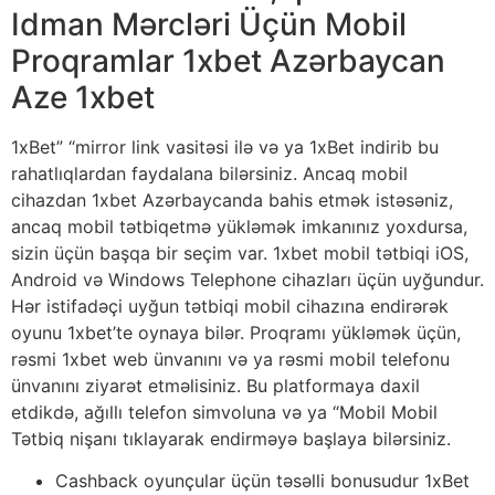
Idman Mərcləri Üçün Mobil
Proqramlar 1xbet Azərbaycan
Aze 1xbet
1xBet” “mirror link vasitəsi ilə və ya 1xBet indirib bu
rahatlıqlardan faydalana bilərsiniz. Ancaq mobil
cihazdan 1xbet Azərbaycanda bahis etmək istəsəniz,
ancaq mobil tətbiqetmə yükləmək imkanınız yoxdursa,
sizin üçün başqa bir seçim var. 1xbet mobil tətbiqi iOS,
Android və Windows Telephone cihazları üçün uyğundur.
Hər istifadəçi uyğun tətbiqi mobil cihazına endirərək
oyunu 1xbet’te oynaya bilər. Proqramı yükləmək üçün,
rəsmi 1xbet web ünvanını və ya rəsmi mobil telefonu
ünvanını ziyarət etməlisiniz. Bu platformaya daxil
etdikdə, ağıllı telefon simvoluna və ya “Mobil Mobil
Tətbiq nişanı tıklayarak endirməyə başlaya bilərsiniz.
Cashback oyunçular üçün təsəlli bonusudur 1xBet