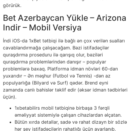
görürük.
Bet Azerbaycan Yükle – Arizona
Indir – Mobil Versiya
İndi iOS-da 1xBet tətbiqi ilə bağlı ən çox verilən sualları
cavablandırmağa çalışacağam. Bəzi istifadəçilər
quraşdırma proseduru ilə qarışıq olur, bəziləri
quraşdırma problemlərindən danışır – populyar
problemlərə baxaq. Platforma idman növləri 60-dan
yuxarıdır – Ən məşhur (Futbol və Tennis) -dən az
populyarlığa (Bilyard və Surf) qədər. Brend eyni
zamanda canlı bahislər təklif edir (əksər idman tədbirləri
üçün).
1xbetabilirs mobil tətbiqinə birbaşa 3 fərqli
əməliyyat sistemiylə çalışan cihazlardan əlçatan.
Bütün xırda detallar, sadə və rahat dizayn bir sözlə
hər şey istifadəçilərin rahatlığı üçün ayarlanıb.