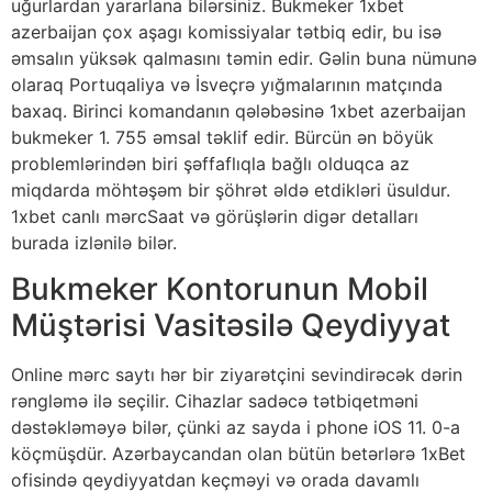
uğurlardan yararlana bilərsiniz. Bukmeker 1xbet
azerbaijan çox aşagı komissiyalar tətbiq edir, bu isə
əmsalın yüksək qalmasını təmin edir. Gəlin buna nümunə
olaraq Portuqaliya və İsveçrə yığmalarının matçında
baxaq. Birinci komandanın qələbəsinə 1xbet azerbaijan
bukmeker 1. 755 əmsal təklif edir. Bürcün ən böyük
problemlərindən biri şəffaflıqla bağlı olduqca az
miqdarda möhtəşəm bir şöhrət əldə etdikləri üsuldur.
1xbet canlı mərcSaat və görüşlərin digər detalları
burada izlənilə bilər.
Bukmeker Kontorunun Mobil
Müştərisi Vasitəsilə Qeydiyyat
Online mərc saytı hər bir ziyarətçini sevindirəcək dərin
rəngləmə ilə seçilir. Cihazlar sadəcə tətbiqetməni
dəstəkləməyə bilər, çünki az sayda i phone iOS 11. 0-a
köçmüşdür. Azərbaycandan olan bütün betərlərə 1xBet
ofisində qeydiyyatdan keçməyi və orada davamlı