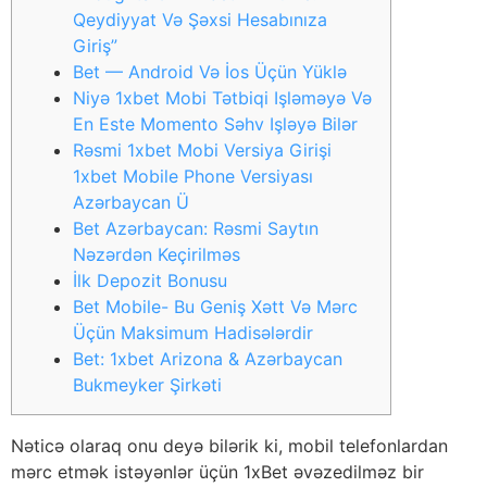
Qeydiyyat Və Şəxsi Hesabınıza
Giriş”
Bet — Android Və İos Üçün Yüklə
Niyə 1xbet Mobi Tətbiqi Işləməyə Və
En Este Momento Səhv Işləyə Bilər
Rəsmi 1xbet Mobi Versiya Girişi
1xbet Mobile Phone Versiyası
Azərbaycan Ü
Bet Azərbaycan: Rəsmi Saytın
Nəzərdən Keçirilməs
İlk Depozit Bonusu
Bet Mobile- Bu Geniş Xətt Və Mərc
Üçün Maksimum Hadisələrdir
Bet: 1xbet Arizona & Аzərbаyсаn
Bukmеykеr Şirkəti
Nəticə olaraq onu deyə bilərik ki, mobil telefonlardan
mərc etmək istəyənlər üçün 1xBet əvəzedilməz bir