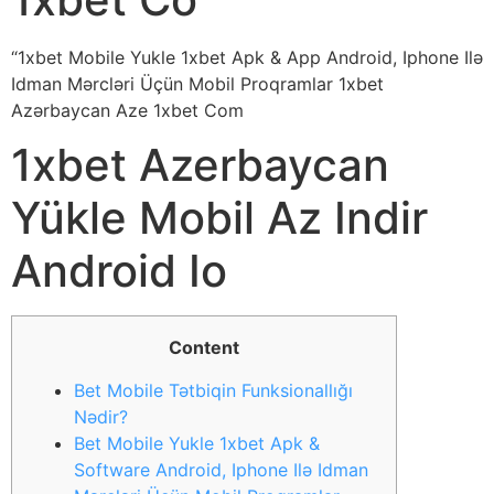
“1xbet Mobile Yukle 1xbet Apk & App Android, Iphone Ilə
Idman Mərcləri Üçün Mobil Proqramlar 1xbet
Azərbaycan Aze 1xbet Com
1xbet Azerbaycan
Yükle Mobil Az Indir
Android Io
Content
Bet Mobile Tətbiqin Funksionallığı
Nədir?
Bet Mobile Yukle 1xbet Apk &
Software Android, Iphone Ilə Idman