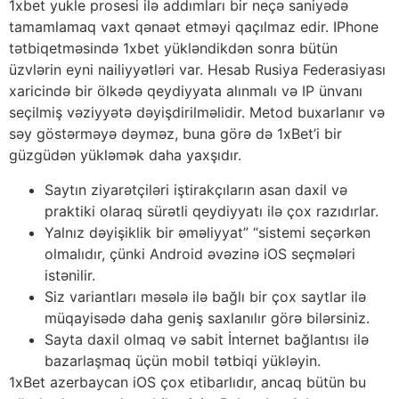
1xbet yukle prosesi ilə addımları bir neçə saniyədə
tamamlamaq vaxt qənaət etməyi qaçılmaz edir. IPhone
tətbiqetməsində 1xbet yükləndikdən sonra bütün
üzvlərin eyni nailiyyətləri var. Hesab Rusiya Federasiyası
xaricində bir ölkədə qeydiyyata alınmalı və IP ünvanı
seçilmiş vəziyyətə dəyişdirilməlidir. Metod buxarlanır və
səy göstərməyə dəyməz, buna görə də 1xBet’i bir
güzgüdən yükləmək daha yaxşıdır.
Saytın ziyarətçiləri iştirakçıların asan daxil və
praktiki olaraq sürətli qeydiyyatı ilə çox razıdırlar.
Yalnız dəyişiklik bir əməliyyat” “sistemi seçərkən
olmalıdır, çünki Android əvəzinə iOS seçmələri
istənilir.
Siz variantları məsələ ilə bağlı bir çox saytlar ilə
müqayisədə daha geniş saxlanılır görə bilərsiniz.
Sayta daxil olmaq və sabit İnternet bağlantısı ilə
bazarlaşmaq üçün mobil tətbiqi yükləyin.
1xBet azerbaycan iOS çox etibarlıdır, ancaq bütün bu