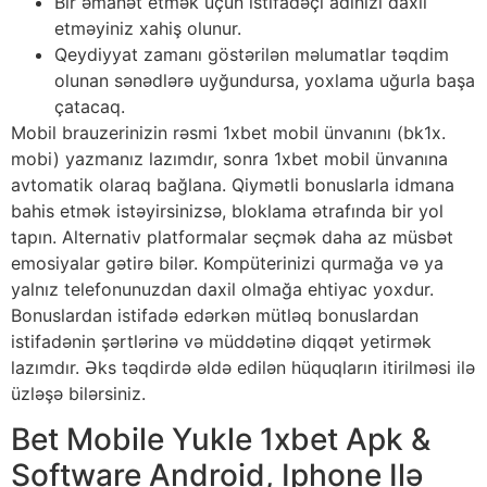
Bir əmanət etmək üçün istifadəçi adınızı daxil
etməyiniz xahiş olunur.
Qeydiyyat zamanı göstərilən məlumatlar təqdim
olunan sənədlərə uyğundursa, yoxlama uğurla başa
çatacaq.
Mobil brauzerinizin rəsmi 1xbet mobil ünvanını (bk1x.
mobi) yazmanız lazımdır, sonra 1xbet mobil ünvanına
avtomatik olaraq bağlana. Qiymətli bonuslarla idmana
bahis etmək istəyirsinizsə, bloklama ətrafında bir yol
tapın. Alternativ platformalar seçmək daha az müsbət
emosiyalar gətirə bilər. Kompüterinizi qurmağa və ya
yalnız telefonunuzdan daxil olmağa ehtiyac yoxdur.
Bonuslardan istifadə edərkən mütləq bonuslardan
istifadənin şərtlərinə və müddətinə diqqət yetirmək
lazımdır. Əks təqdirdə əldə edilən hüquqların itirilməsi ilə
üzləşə bilərsiniz.
Bet Mobile Yukle 1xbet Apk &
Software Android, Iphone Ilə