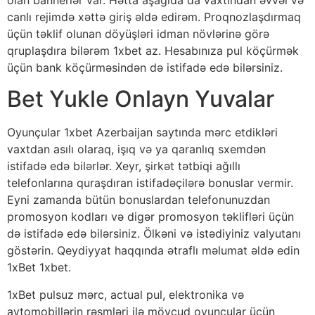
canlı rejimdə xəttə giriş əldə edirəm. Proqnozlaşdırmaq
üçün təklif olunan döyüşləri idman növlərinə görə
qruplaşdıra bilərəm 1xbet az. Hesabınıza pul köçürmək
üçün bank köçürməsindən də istifadə edə bilərsiniz.
Bet Yukle Onlayn Yuvalar
Oyunçular 1xbet Azerbaijan saytında mərc etdikləri
vaxtdan asılı olaraq, işıq və ya qaranlıq sxemdən
istifadə edə bilərlər. Xeyr, şirkət tətbiqi ağıllı
telefonlarına quraşdıran istifadəçilərə bonuslar vermir.
Eyni zamanda bütün bonuslardan telefonunuzdan
promosyon kodları və digər promosyon təklifləri üçün
də istifadə edə bilərsiniz. Ölkəni və istədiyiniz valyutanı
göstərin. Qeydiyyat haqqında ətraflı məlumat əldə edin
1xBet 1xbet.
1xBet pulsuz mərc, actual pul, elektronika və
avtomobillərin rəsmləri ilə mövcud oyunçular üçün