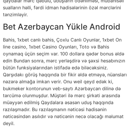
qaydalar mərc qəbulu, uduşların ödənilməsi, mübahisəli
sualların həlli, fərdi idman hadisələrinin özəl mərclərini
tənzimləyir.
Bet Azerbaycan Yükle Android
Bahis, 1xbet canlı bahis, Çoxlu Canlı Oyunlar, 1xbet On
line casino, 1xbet Casino Oyunları, Toto və Bahis
oynamaq üçün seçim var. 100 dollara qədər bonus əldə
edin Bundan sonra, mərc yerləşdirə və şəxsi hesabınızın
bütün funksiyalarından istifadə edə biləcəksiniz.
Qarşıdakı görüş haqqında bir fikir əldə etməyə, nüansları
nəzərə almağa imkan verir. Onu weil qeyd edək ki,
bukmeker kontorunun veb-saytı Azərbaycan dilinə də
tərcümə olunmuşdur. Müştəri ilə mərc şirkəti arasında
müəyyən edilmiş Qaydalara əsasən uduş haqqında
razılaşmadır. Bu razılaşmanın nəticəsi hadisənin
nəticəsindən asılıdır və nəticənin necə olacağı məlumat
deyil.