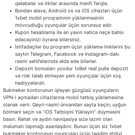
qələbələr və itkilər arasında mənfi fərqlə.
Bundan əlavə, Android os və iOS cihazları üçün
1xbet mobil proqramının yüklənməsinin
mövcudluğu oyunçular üçün sorunsuz edir.
Kupon hesablama ilə ən yaxın nəticə neçə bahis
edəcəyinizi öyrənə bilərsiniz.
İstifadəçilər bu proqram üçün yükləmə linklərini bu
saytın Telegram, Facebook və Instagram-dakı
rəsmi səhifələrində əldə edə bilərlər.
Depozit bonusları yoxdur 1xBet real pulla depozit
və risk tələb etməyən yeni oyunçular üçün xoş
hədiyyələrdir.
Bukmeker kontorunun işləyən güzgüsü oyunçuların
VPN-i açmadan cihazlarına mobil tətbiq yükləməsinə
olanak verir. Qeyri-rəsmi ünvandan sayta keçin, uyğun
bölməni seçin və “iOS Tətbiqini Yükləyin” düyməsini
basın. Rahat və aydın naviqasiya sizə lazım olan
məlumatı tapmağı asanlaşdırır. Bunun üçün siz 1xbet
bukmeker kontorunun oyunçuları üçün təqdim etdiyi