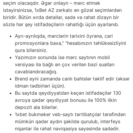
seçim olacaqdır. Əgər onlayn – mərc etmək
istəyirsinizsə, 1xBet AZ zerkalo ən gözəl seçimlərdən
biridir. Bütün xırda detallar, sadə və rahat dizayn bir
sözlə hər şey istifadəçilərin rahatlığı üçün ayarlanıb.
Ayrı-ayrılıqda, mərclərin tarixini öyrənə, cari
promosyonlara baxa,” “hesabınızın təhlükəsizliyini
qura bilərsiniz.
Yazımızın sonunda isə mərc saytının mobil
versiyası ilə bağlı ən çox verilən bəzi sualları
cavablandıracağıq.
Brend eyni zamanda canlı bahislər təklif edir (əksər
idman tədbirləri üçün).
Bu saytda qeydiyyatdan keçən istifadəçilər 130
avroya qədər qeydiyyat bonusu ilə 100% ilkin
depozit ala bilərlər.
1xbet bukmeker veb-saytı tərtibatçılar tərəfindən
mümkün qədər aydın şəkildə qurulub, interfeys
nişanlar ilə rahat naviqasiya sayəsində sadədir.