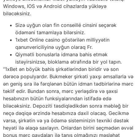
Windows, IOS və Android cihazlarda yükləyə
biləcəksiniz.
Sizə uyğun olan fin conseillé cinsini seçərək
ödəməni tamamlaya bilərsiniz.
1xbet Online casino göstərilən milliyyətin
qanunvericiliyinə uyğun olaraq Fr.
Qiymətli bonuslarla idmana bahis etmək
istəyirsinizsə, bloklama ətrafında bir yol tapın.
“1xBet ən böyük bahis şirkətlərindən biridir və son
dərəcə populyardır. Bukmeker şirkəti yaxşı əmsallarla və
ən geniş sıra ilə fərqlənən bütün idman tədbirlərinə mərc
təklif edir. Bundan sonra, mərc yerləşdirə və şəxsi
hesabınızın bütün funksiyalarından istifadə edə
biləcəksiniz. Depoziti təsdiqlədikdən sonra məbləğ bir
neçə dəqiqə ərzində hesabınıza daxil olacaq. Gecikmə
varsa, şirkətin və ya ödəmə sisteminizin texniki dəstək
heyəti ilə əlaqə saxlayın. Onlardan birini seçmədən əvvəl
bonus mərc qaydaları ilə tanış olmağınızı məsləhət