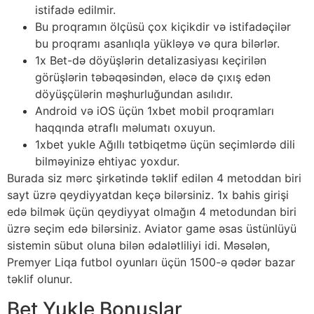
istifadə edilmir.
Bu proqramın ölçüsü çox kiçikdir və istifadəçilər
bu proqramı asanlıqla yükləyə və qura bilərlər.
1x Bet-də döyüşlərin detalizasiyası keçirilən
görüşlərin təbəqəsindən, eləcə də çıxış edən
döyüşçülərin məşhurluğundan asılıdır.
Android və iOS üçün 1xbet mobil proqramları
haqqında ətraflı məlumatı oxuyun.
1xbet yukle Ağıllı tətbiqetmə üçün seçimlərdə dili
bilməyinizə ehtiyac yoxdur.
Burada siz mərc şirkətində təklif edilən 4 metoddan biri
sayt üzrə qeydiyyatdan keçə bilərsiniz. 1x bahis girişi
edə bilmək üçün qeydiyyat olmağın 4 metodundan biri
üzrə seçim edə bilərsiniz. Aviator game əsas üstünlüyü
sistemin sübut oluna bilən ədalətliliyi idi. Məsələn,
Premyer Liqa futbol oyunları üçün 1500-ə qədər bazar
təklif olunur.
Bet Yukle Bonuslar