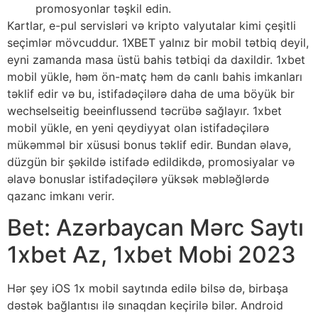
promosyonlar təşkil edin.
Kartlar, e-pul servisləri və kripto valyutalar kimi çeşitli
seçimlər mövcuddur. 1XBET yalnız bir mobil tətbiq deyil,
eyni zamanda masa üstü bahis tətbiqi da daxildir. 1xbet
mobil yükle, həm ön-matç həm də canlı bahis imkanları
təklif edir və bu, istifadəçilərə daha de uma böyük bir
wechselseitig beeinflussend təcrübə sağlayır. 1xbet
mobil yükle, en yeni qeydiyyat olan istifadəçilərə
mükəmməl bir xüsusi bonus təklif edir. Bundan əlavə,
düzgün bir şəkildə istifadə edildikdə, promosiyalar və
əlavə bonuslar istifadəçilərə yüksək məbləğlərdə
qazanc imkanı verir.
Bet: Azərbaycan Mərc Saytı
1xbet Az, 1xbet Mobi 2023
Hər şey iOS 1x mobil saytında edilə bilsə də, birbaşa
dəstək bağlantısı ilə sınaqdan keçirilə bilər. Android